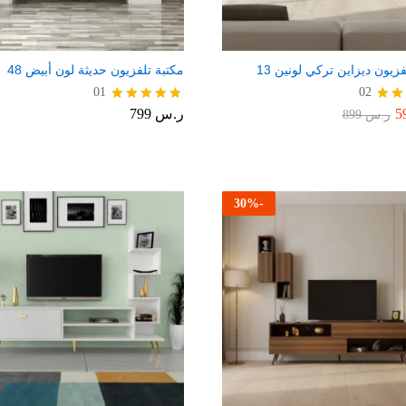
زيون ديزاين تركي لونين 13
مكتبة تلفزيون حديثة لون أبيض 48
01
02
ر.س
799
يم
تم التقييم
ر.س
899
5.00
من 5
30
%
-