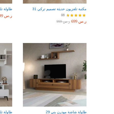
مكتبة تلفزيون حديثة تصميم تركي 31
طاولة تلف
08
ر.س
699
ر.س
699
تم التقييم
ر.س
999
4.75
من 5
طاولة شاشة مودرن بني 29
طاولة تل