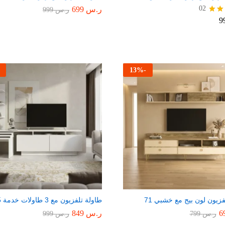
02
ر.س
699
ر.س
999
يم
13
%
-
فزيون لون بيج مع خشبي 71
طاولة تلفزيون مع 3 طاولات خدمة 65
ر.س
849
ر.س
799
ر.س
999