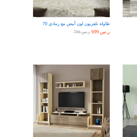
طاولة تلفزيون لون أبيض مع رمادي 70
ر.س
699
ر.س
799