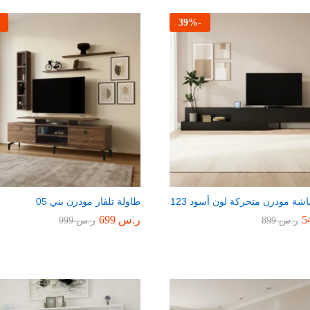
39
%
-
شة مودرن متحركة لون أسود 123
طاولة تلفاز مودرن بني 05
ر.س
699
ر.س
899
ر.س
999