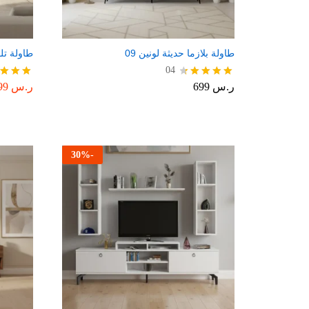
طاولة بلازما حديثة لونين 09
طاولة تلف
04
ر.س
699
ر.س
599
تم التقييم
تم التقي
5.00
4.50
من 5
من 5
30
%
-