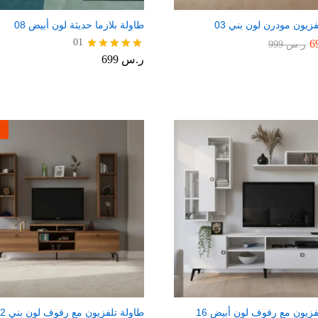
زيون مودرن لون بني 03
طاولة بلازما حديثة لون أبيض 08
01
ر.س
999
ر.س
699
تم التقييم
5.00
من 5
فزيون مع رفوف لون أبيض 16
طاولة تلفزيون مع رفوف لون بني 82