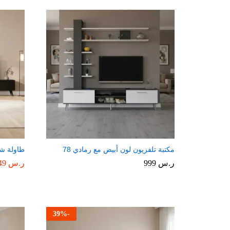
مكتبة تلفزيون لون أبيض مع رمادي 78
طاولة شا
ر.س
999
ر.س
549
39
%
-