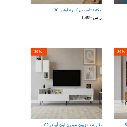
مكتبة تلفزيون كبيرة لونين 36
ر.س
1,499
30
%
-
30
%
-
طاولة تلفزيون مودرن لون أبيض 02