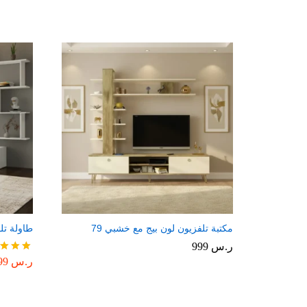
مكتبة تلفزيون لون بيج مع خشبي 79
طاولة تلف
ر.س
999
ر.س
499
تم
التقييم
4.00
من 5