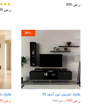
ر.س
899
ر.س
999
تم التقي
5.00
من 5
30
%
-
طاولة تلفزيون لون أسود 99
طاولة تل
ر.س
699
ر.س
699
ر.س
999