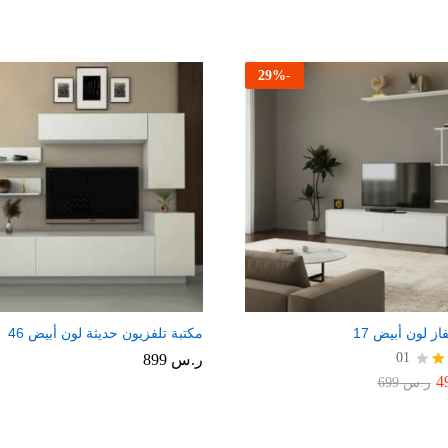
29
%
-
از لون أبيض 17
مكتبة تلفزيون حديثة لون أبيض 46
01
ر.س
899
ر.س
699