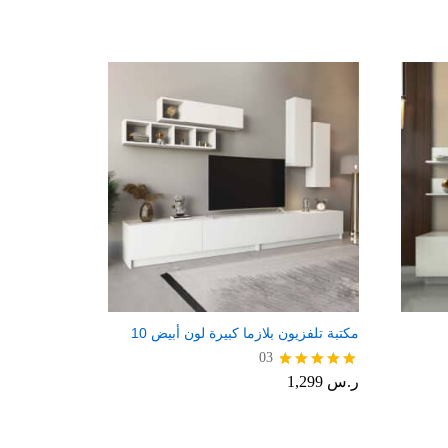
مكتبة تلفزيون بلازما كبيرة لون أبيض 10
03
ر.س
1,299
تم التقييم
5.00
من 5