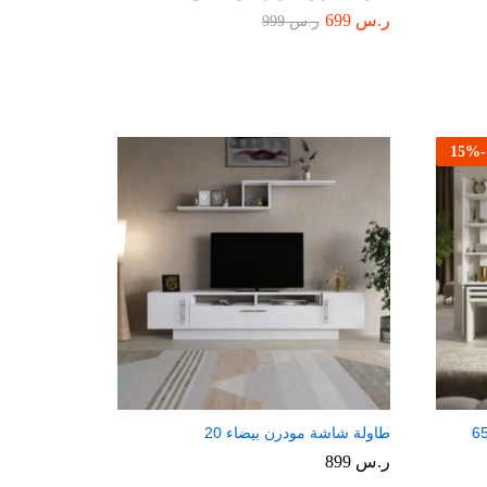
ر.س
699
ر.س
999
15
%
-
طاولة شاشة مودرن بيضاء 20
ر.س
899