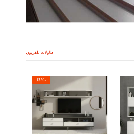
طاولات تلفزيون
13
%
-