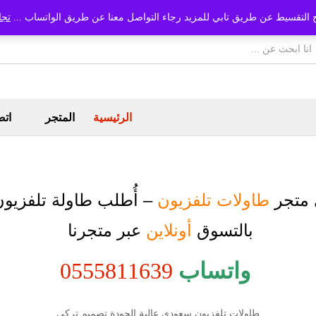
 التقسيط عن طريق تابي للمزيد رجاء التواصل معنا عن طريق الواتساب ...
تجا
الرئيسية
المتجر
اتص
 متجر
طاولات تلفزيون
– أُطلب
طاولة تلفزيو
بالتسوق
أونلاين
عبر متجرنا
واتساب
0555811639
طاولات تلفزيون سعودي عالية الجودة تصميم تركي