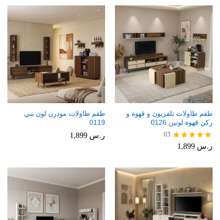
طقم طاولات تلفزيون و قهوة و
طقم طاولات مودرن لون بني
ركن قهوة لونين 0126
0119
03
ر.س
1,899
ر.س
1,899
تم التقييم
5.00
من 5