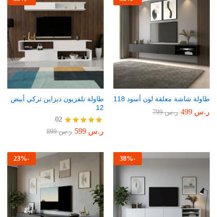
طاولة شاشة معلقة لون أسود 118
طاولة تلفزيون ديزاين تركي أبيض
12
ر.س
499
ر.س
799
02
ر.س
599
تم التقييم
ر.س
899
5.00
من 5
23
%
-
38
%
-