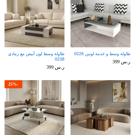
طاولة وسط و خدمة لونين 0226
طاولة وسط لون أبيض مع رمادي
0238
ر.س
399
ر.س
399
25
%
-