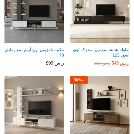
طاولة شاشة مودرن متحركة لون
مكتبة تلفزيون لون أبيض مع رمادي
أسود 123
78
ر.س
549
ر.س
999
ر.س
899
30
%
-