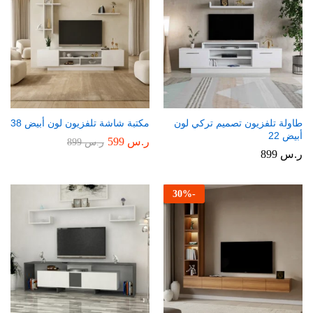
طاولة تلفزيون تصميم تركي لون
مكتبة شاشة تلفزيون لون أبيض 38
أبيض 22
ر.س
599
ر.س
899
ر.س
899
30
%
-