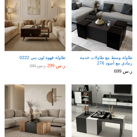
طاولة وسط مع طاولات خدمة
طاولة قهوة لون بني 0222
رمادي مع أسود 276
ر.س
299
ر.س
399
ر.س
699