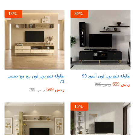
13
%
-
30
%
-
طاولة تلفزيون لون أسود 99
طاولة تلفزيون لون بيج مع خشبي
71
ر.س
699
ر.س
999
ر.س
699
ر.س
799
15
%
-