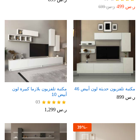
ر.س
499
تم
ر.س
699
التقييم
4.00
من 5
مكتبة تلفزيون حديثة لون أبيض 46
مكتبة تلفزيون بلازما كبيرة لون
أبيض 10
ر.س
899
03
ر.س
1,299
تم التقييم
5.00
من 5
39
%
-