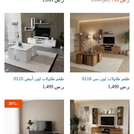
ر.س
1,299
طقم طاولات لون بني 0116
طقم طاولات لون أبيض 0115
ر.س
1,499
ر.س
1,499
38
%
-