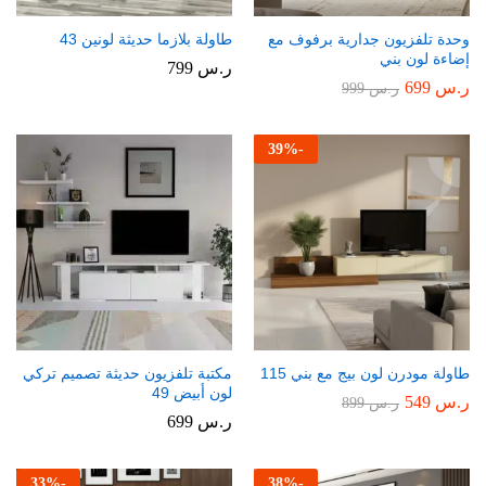
وحدة تلفزيون جدارية برفوف مع
طاولة بلازما حديثة لونين 43
إضاءة لون بني
ر.س
799
ر.س
699
ر.س
999
39
%
-
طاولة مودرن لون بيج مع بني 115
مكتبة تلفزيون حديثة تصميم تركي
لون أبيض 49
ر.س
549
ر.س
899
ر.س
699
33
%
-
38
%
-