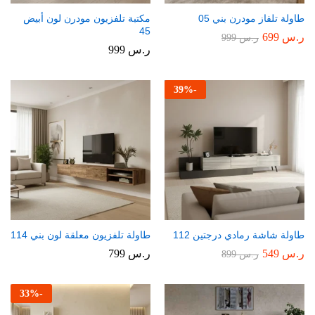
طاولة تلفاز مودرن بني 05
مكتبة تلفزيون مودرن لون أبيض
45
ر.س
699
ر.س
999
ر.س
999
39
%
-
طاولة شاشة رمادي درجتين 112
طاولة تلفزيون معلقة لون بني 114
ر.س
549
ر.س
799
ر.س
899
33
%
-