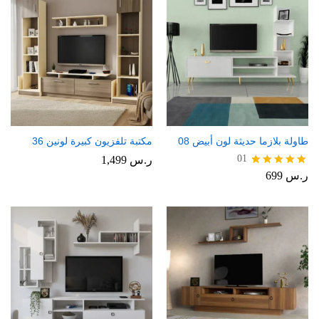
طاولة بلازما حديثة لون أبيض 08
مكتبة تلفزيون كبيرة لونين 36
01
ر.س
1,499
ر.س
699
تم التقييم
5.00
من 5