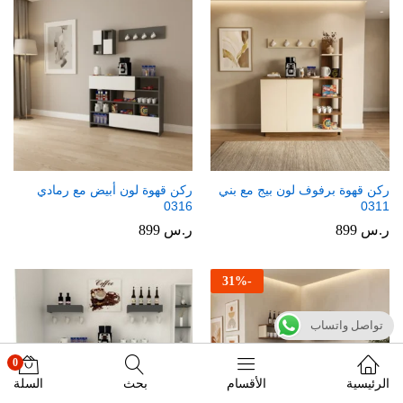
ركن قهوة برفوف لون بيج مع بني
ركن قهوة لون أبيض مع رمادي
0316
0311
ر.س
899
ر.س
899
31
%
-
تواصل واتساب
0
الرئيسية
الأقسام
بحث
السلة