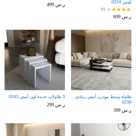
لونين 0224
ر.س
499
01
ر.س
699
تم
التقييم
4.00
من 5
طاولة وسط مودرن أبيض رمادي
3 طاولات خدمة لون أبيض 0243
0239
ر.س
299
ر.س
399