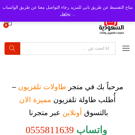
متاح التقسيط عن طريق تابي للمزيد رجاء التواصل معنا عن طريق الواتساب
...
تجاهل
0
بحث
مرحباً بك في متجر
طاولات تلفزيون
–
أُطلب
طاولة تلفزيون
مميزة الان
بالتسوق
أونلاين
عبر متجرنا
واتساب
0555811639