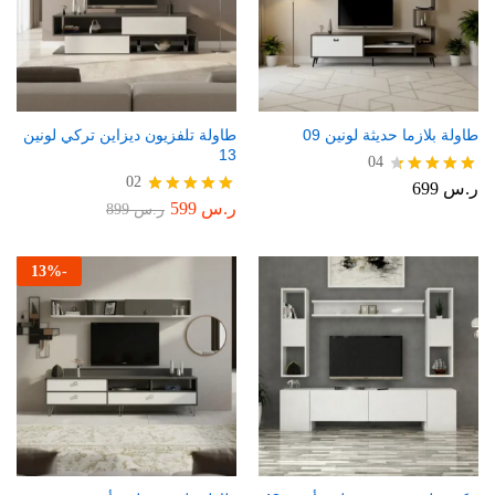
طاولة بلازما حديثة لونين 09
طاولة تلفزيون ديزاين تركي لونين
13
04
02
ر.س
699
تم التقييم
4.50
ر.س
599
تم التقييم
ر.س
899
من 5
5.00
من 5
13
%
-