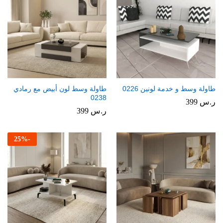
طاولة وسط و خدمة لونين 0226
طاولة وسط لون أبيض مع رمادي
0238
ر.س
399
ر.س
399
25
%
-