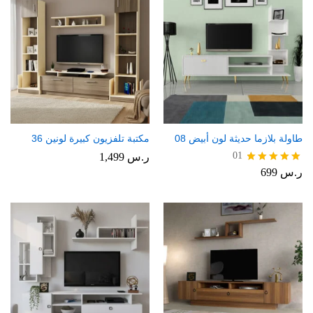
طاولة بلازما حديثة لون أبيض 08
مكتبة تلفزيون كبيرة لونين 36
01
ر.س
1,499
ر.س
699
تم التقييم
5.00
من 5