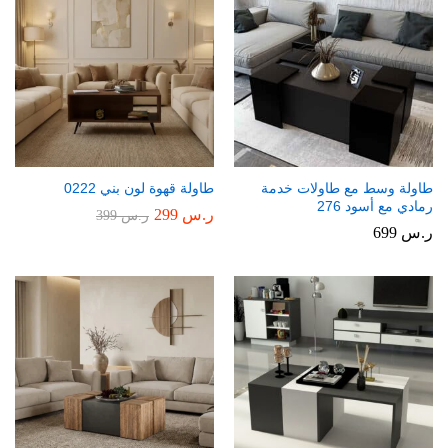
طاولة وسط مع طاولات خدمة
طاولة قهوة لون بني 0222
رمادي مع أسود 276
ر.س
299
ر.س
399
ر.س
699