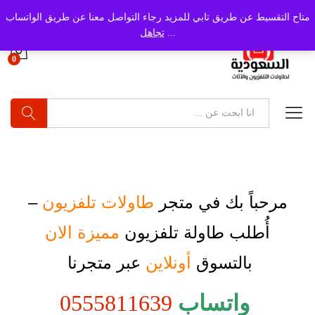
متاح التقسيط عن طريق تابي للمزيد رجاء التواصل معنا عن طريق الواتساب
...
تجاهل
0
بحث
مرحباً بك في متجر
طاولات تلفزيون
–
أُطلب
طاولة تلفزيون
مميزة الان
بالتسوق
أونلاين
عبر متجرنا
واتساب
0555811639