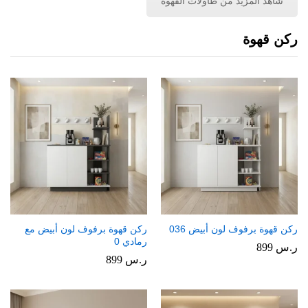
شاهد المزيد من طاولات القهوة
ركن قهوة
ركن قهوة برفوف لون أبيض 036
ركن قهوة برفوف لون أبيض مع
رمادي 0
ر.س
899
ر.س
899