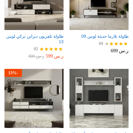
طاولة بلازما حديثة لونين 09
طاولة تلفزيون ديزاين تركي لونين
13
04
02
ر.س
699
تم التقييم
4.50
ر.س
599
تم التقييم
ر.س
899
من 5
5.00
من 5
13
%
-