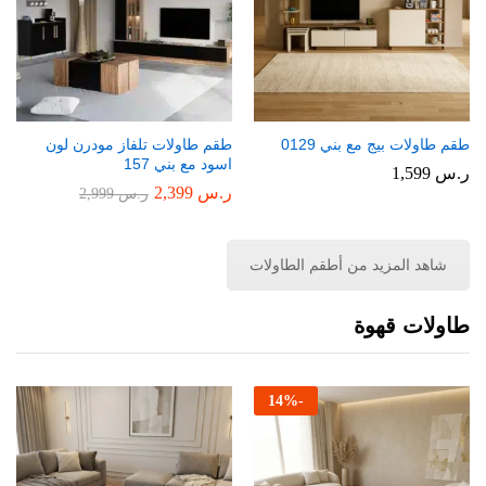
طقم طاولات بيج مع بني 0129
طقم طاولات تلفاز مودرن لون
اسود مع بني 157
ر.س
1,599
ر.س
2,399
ر.س
2,999
شاهد المزيد من أطقم الطاولات
طاولات قهوة
14
%
-