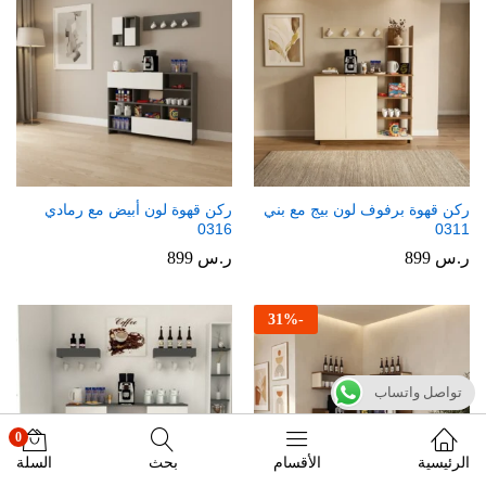
ركن قهوة برفوف لون بيج مع بني
ركن قهوة لون أبيض مع رمادي
0316
0311
ر.س
899
ر.س
899
31
%
-
تواصل واتساب
0
الرئيسية
الأقسام
بحث
السلة