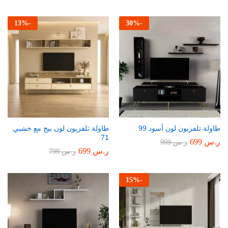
13
%
-
30
%
-
طاولة تلفزيون لون أسود 99
طاولة تلفزيون لون بيج مع خشبي
71
ر.س
699
ر.س
999
ر.س
699
ر.س
799
15
%
-