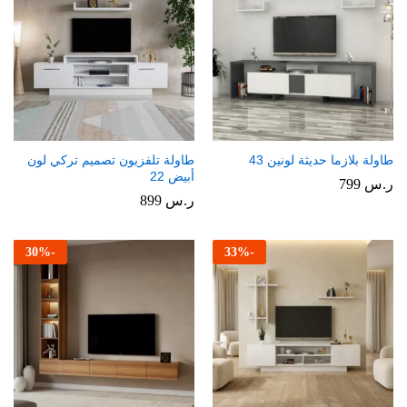
طاولة بلازما حديثة لونين 43
طاولة تلفزيون تصميم تركي لون
أبيض 22
ر.س
799
ر.س
899
30
%
-
33
%
-