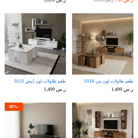
ر.س
1,299
طقم طاولات لون بني 0116
طقم طاولات لون أبيض 0115
ر.س
1,499
ر.س
1,499
38
%
-