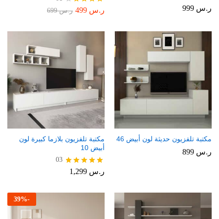
ر.س
999
ر.س
499
تم
ر.س
699
التقييم
4.00
من 5
مكتبة تلفزيون حديثة لون أبيض 46
مكتبة تلفزيون بلازما كبيرة لون
أبيض 10
ر.س
899
03
ر.س
1,299
تم التقييم
5.00
من 5
39
%
-