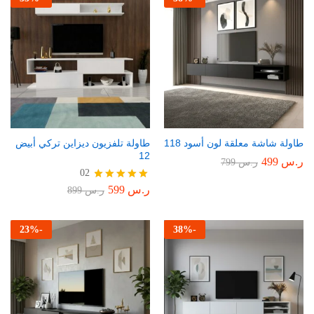
طاولة شاشة معلقة لون أسود 118
طاولة تلفزيون ديزاين تركي أبيض
12
ر.س
499
ر.س
799
02
ر.س
599
تم التقييم
ر.س
899
5.00
من 5
23
%
-
38
%
-