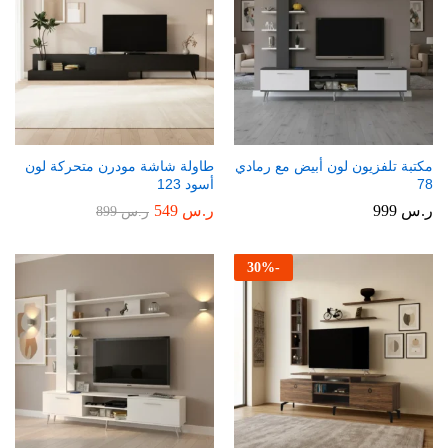
مكتبة تلفزيون لون أبيض مع رمادي
طاولة شاشة مودرن متحركة لون
78
أسود 123
ر.س
999
ر.س
549
ر.س
899
30
%
-