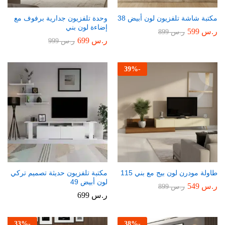
مكتبة شاشة تلفزيون لون أبيض 38
وحدة تلفزيون جدارية برفوف مع
إضاءة لون بني
ر.س
599
ر.س
899
ر.س
699
ر.س
999
39
%
-
طاولة مودرن لون بيج مع بني 115
مكتبة تلفزيون حديثة تصميم تركي
لون أبيض 49
ر.س
549
ر.س
899
ر.س
699
33
%
-
38
%
-