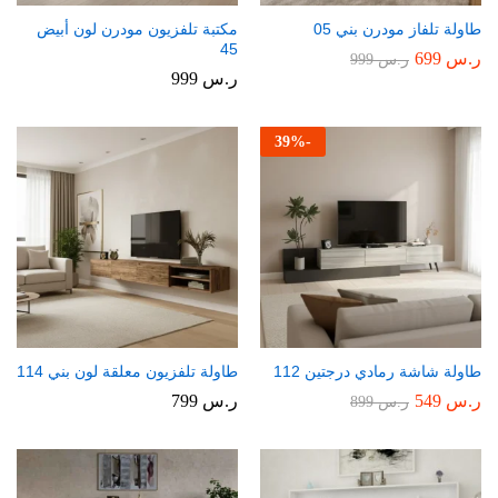
طاولة تلفاز مودرن بني 05
مكتبة تلفزيون مودرن لون أبيض
45
ر.س
699
ر.س
999
ر.س
999
39
%
-
طاولة شاشة رمادي درجتين 112
طاولة تلفزيون معلقة لون بني 114
ر.س
549
ر.س
799
ر.س
899