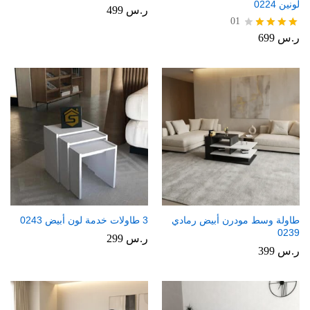
لونين 0224
ر.س
499
01
ر.س
699
تم
التقييم
4.00
من 5
طاولة وسط مودرن أبيض رمادي
3 طاولات خدمة لون أبيض 0243
0239
ر.س
299
ر.س
399