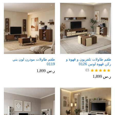
طقم طاولات تلفزيون و قهوة و
طقم طاولات مودرن لون بني
ركن قهوة لونين 0126
0119
03
ر.س
1,899
ر.س
1,899
تم التقييم
5.00
من 5