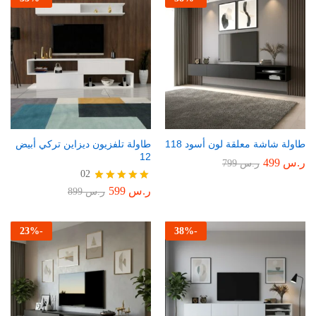
طاولة شاشة معلقة لون أسود 118
طاولة تلفزيون ديزاين تركي أبيض
12
ر.س
499
ر.س
799
02
ر.س
599
تم التقييم
ر.س
899
5.00
من 5
23
%
-
38
%
-