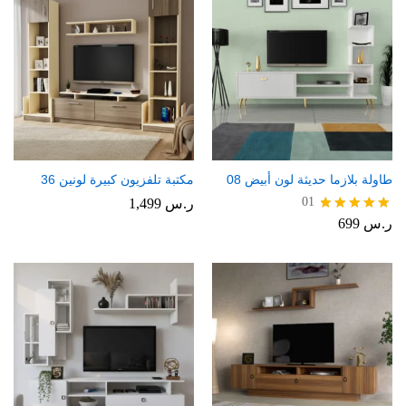
طاولة بلازما حديثة لون أبيض 08
مكتبة تلفزيون كبيرة لونين 36
01
ر.س
1,499
ر.س
699
تم التقييم
5.00
من 5