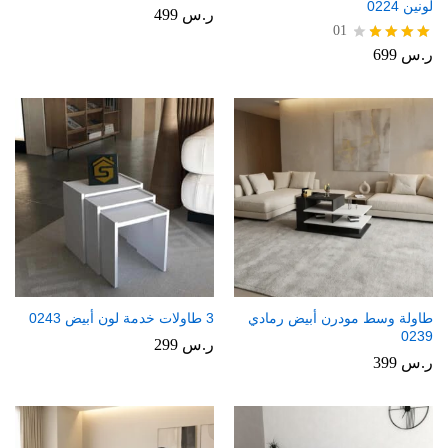
لونين 0224
ر.س
499
01
ر.س
699
تم
التقييم
4.00
من 5
طاولة وسط مودرن أبيض رمادي
3 طاولات خدمة لون أبيض 0243
0239
ر.س
299
ر.س
399