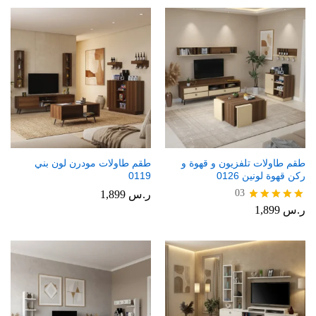
طقم طاولات تلفزيون و قهوة و
طقم طاولات مودرن لون بني
ركن قهوة لونين 0126
0119
03
ر.س
1,899
ر.س
1,899
تم التقييم
5.00
من 5