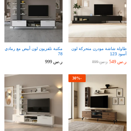
طاولة شاشة مودرن متحركة لون
مكتبة تلفزيون لون أبيض مع رمادي
أسود 123
78
ر.س
549
ر.س
999
ر.س
899
30
%
-