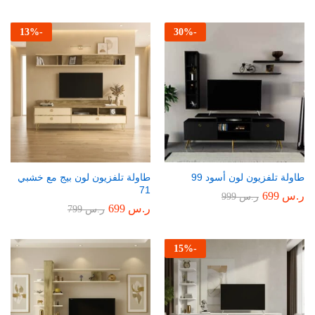
13
%
-
30
%
-
طاولة تلفزيون لون أسود 99
طاولة تلفزيون لون بيج مع خشبي
71
ر.س
699
ر.س
999
ر.س
699
ر.س
799
15
%
-