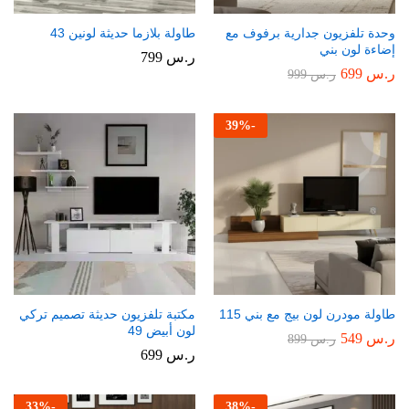
وحدة تلفزيون جدارية برفوف مع
طاولة بلازما حديثة لونين 43
إضاءة لون بني
ر.س
799
ر.س
699
ر.س
999
39
%
-
طاولة مودرن لون بيج مع بني 115
مكتبة تلفزيون حديثة تصميم تركي
لون أبيض 49
ر.س
549
ر.س
899
ر.س
699
33
%
-
38
%
-