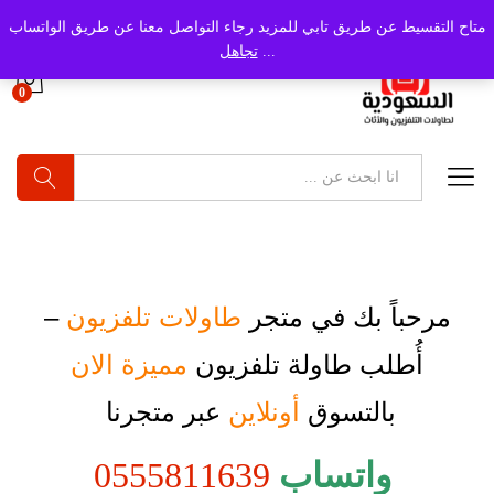
متاح التقسيط عن طريق تابي للمزيد رجاء التواصل معنا عن طريق الواتساب
...
تجاهل
0
بحث
مرحباً بك في متجر
طاولات تلفزيون
–
أُطلب
طاولة تلفزيون
مميزة الان
بالتسوق
أونلاين
عبر متجرنا
واتساب
0555811639