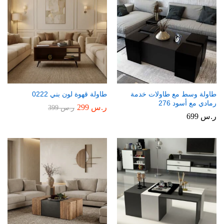
طاولة وسط مع طاولات خدمة
طاولة قهوة لون بني 0222
رمادي مع أسود 276
ر.س
299
ر.س
399
ر.س
699