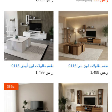
ر.س
1,299
طقم طاولات لون بني 0116
طقم طاولات لون أبيض 0115
ر.س
1,499
ر.س
1,499
38
%
-