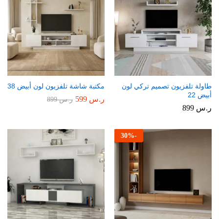
طاولة تلفزيون تصميم تركي لون
مكتبة شاشة تلفزيون لون أبيض 38
أبيض 22
ر.س
599
ر.س
899
ر.س
899
30
%
-