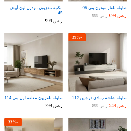
طاولة تلفاز مودرن بني 05
مكتبة تلفزيون مودرن لون أبيض
45
ر.س
699
ر.س
999
ر.س
999
39
%
-
طاولة شاشة رمادي درجتين 112
طاولة تلفزيون معلقة لون بني 114
ر.س
549
ر.س
799
ر.س
899
33
%
-