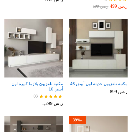
ر.س
499
تم
ر.س
699
التقييم
4.00
من 5
مكتبة تلفزيون حديثة لون أبيض 46
مكتبة تلفزيون بلازما كبيرة لون
أبيض 10
ر.س
899
03
ر.س
1,299
تم التقييم
5.00
من 5
39
%
-