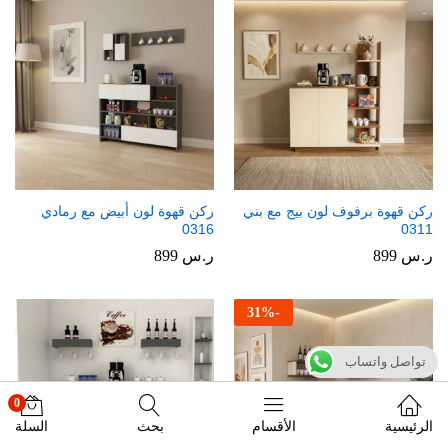
ركن قهوة برفوف لون بيج مع بني
ركن قهوة لون أبيض مع رمادي
0316
0311
ر.س
899
ر.س
899
31
%
-
تواصل واتساب
0
الرئيسية
الأقسام
بحث
السلة