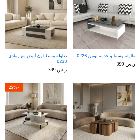
طاولة وسط و خدمة لونين 0226
طاولة وسط لون أبيض مع رمادي
0238
ر.س
399
ر.س
399
25
%
-