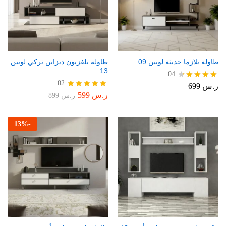
طاولة بلازما حديثة لونين 09
طاولة تلفزيون ديزاين تركي لونين
13
04
02
ر.س
699
تم التقييم
4.50
ر.س
599
تم التقييم
ر.س
899
من 5
5.00
من 5
13
%
-