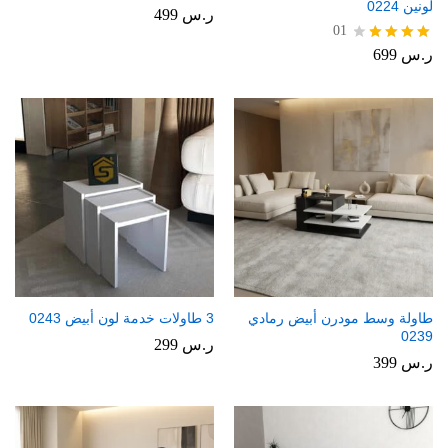
لونين 0224
ر.س
499
01
ر.س
699
تم
التقييم
4.00
من 5
طاولة وسط مودرن أبيض رمادي
3 طاولات خدمة لون أبيض 0243
0239
ر.س
299
ر.س
399