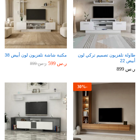
طاولة تلفزيون تصميم تركي لون
مكتبة شاشة تلفزيون لون أبيض 38
أبيض 22
ر.س
599
ر.س
899
ر.س
899
30
%
-