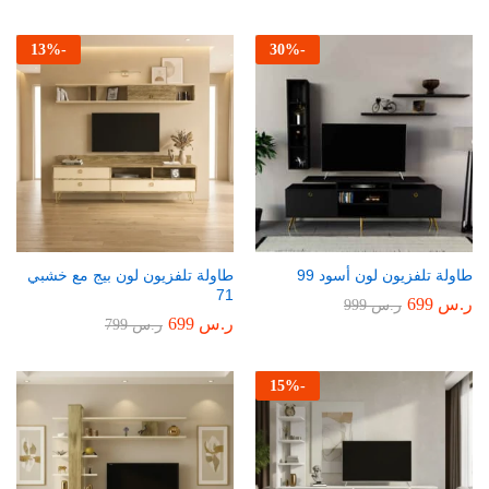
13
%
-
30
%
-
طاولة تلفزيون لون أسود 99
طاولة تلفزيون لون بيج مع خشبي
71
ر.س
699
ر.س
999
ر.س
699
ر.س
799
15
%
-