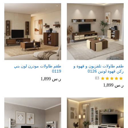
طقم طاولات تلفزيون و قهوة و
طقم طاولات مودرن لون بني
ركن قهوة لونين 0126
0119
03
ر.س
1,899
ر.س
1,899
تم التقييم
5.00
من 5