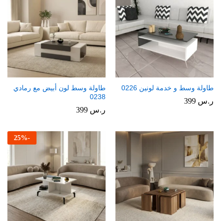
طاولة وسط و خدمة لونين 0226
طاولة وسط لون أبيض مع رمادي
0238
ر.س
399
ر.س
399
25
%
-