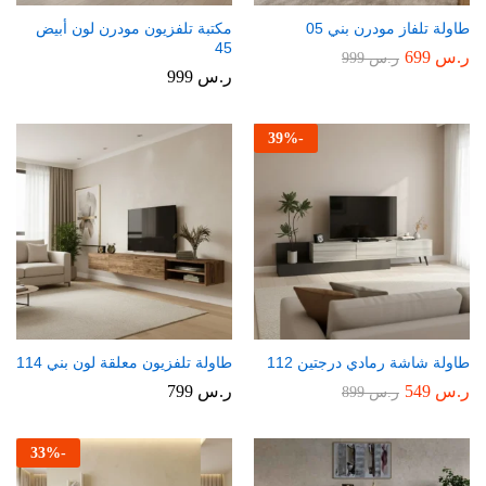
طاولة تلفاز مودرن بني 05
مكتبة تلفزيون مودرن لون أبيض
45
ر.س
699
ر.س
999
ر.س
999
39
%
-
طاولة شاشة رمادي درجتين 112
طاولة تلفزيون معلقة لون بني 114
ر.س
549
ر.س
799
ر.س
899
33
%
-