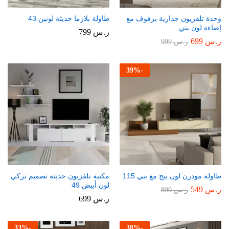
وحدة تلفزيون جدارية برفوف مع
طاولة بلازما حديثة لونين 43
إضاءة لون بني
ر.س
799
ر.س
699
ر.س
999
39
%
-
طاولة مودرن لون بيج مع بني 115
مكتبة تلفزيون حديثة تصميم تركي
لون أبيض 49
ر.س
549
ر.س
899
ر.س
699
33
%
-
38
%
-