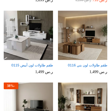
ر.س
1,299
طقم طاولات لون بني 0116
طقم طاولات لون أبيض 0115
ر.س
1,499
ر.س
1,499
38
%
-