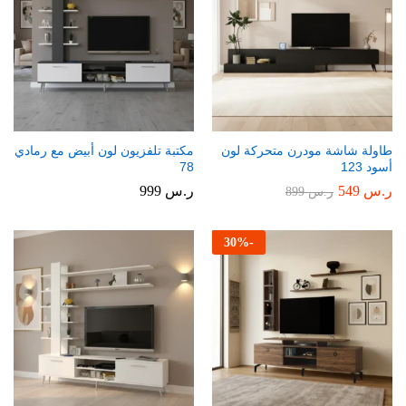
طاولة شاشة مودرن متحركة لون
مكتبة تلفزيون لون أبيض مع رمادي
أسود 123
78
ر.س
549
ر.س
999
ر.س
899
30
%
-