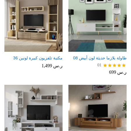
طاولة بلازما حديثة لون أبيض 08
مكتبة تلفزيون كبيرة لونين 36
01
ر.س
1,499
ر.س
699
تم التقييم
5.00
من 5