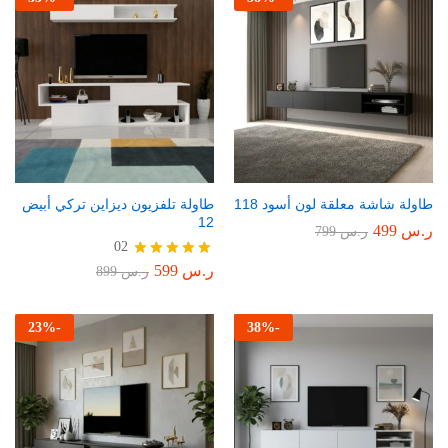
طاولة شاشة معلقة لون أسود 118
طاولة تلفزيون ديزاين تركي أبيض
12
ر.س
499
ر.س
799
02
ر.س
599
تم التقييم
ر.س
899
5.00
من 5
23
%
-
38
%
-