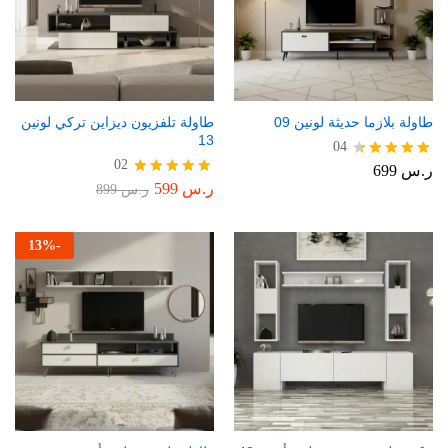
طاولة بلازما حديثة لونين 09
طاولة تلفزيون ديزاين تركي لونين
13
04
02
ر.س
699
تم التقييم
4.50
ر.س
599
تم التقييم
ر.س
899
من 5
5.00
من 5
13
%
-