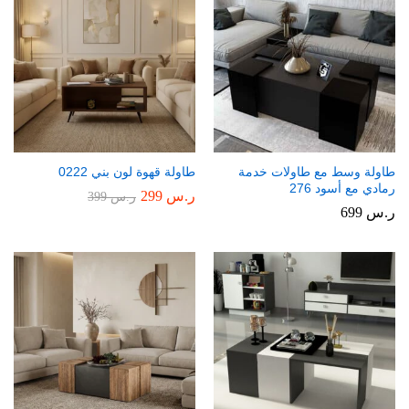
طاولة وسط مع طاولات خدمة
طاولة قهوة لون بني 0222
رمادي مع أسود 276
ر.س
299
ر.س
399
ر.س
699