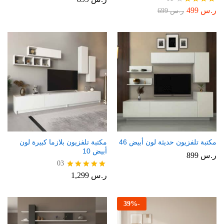
ر.س
499
تم
ر.س
699
التقييم
4.00
من 5
مكتبة تلفزيون حديثة لون أبيض 46
مكتبة تلفزيون بلازما كبيرة لون
أبيض 10
ر.س
899
03
ر.س
1,299
تم التقييم
5.00
من 5
39
%
-