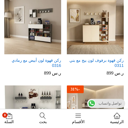
ركن قهوة برفوف لون بيج مع بني
ركن قهوة لون أبيض مع رمادي
0316
0311
ر.س
899
ر.س
899
31
%
-
تواصل واتساب
0
الرئيسية
الأقسام
بحث
السلة