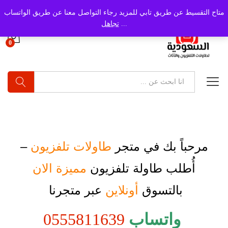
متاح التقسيط عن طريق تابي للمزيد رجاء التواصل معنا عن طريق الواتساب
...
تجاهل
0
بحث
مرحباً بك في متجر
طاولات تلفزيون
–
أُطلب
طاولة تلفزيون
مميزة الان
بالتسوق
أونلاين
عبر متجرنا
واتساب
0555811639