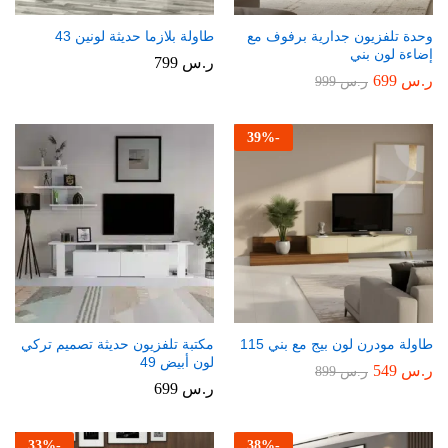
وحدة تلفزيون جدارية برفوف مع
طاولة بلازما حديثة لونين 43
إضاءة لون بني
ر.س
799
ر.س
699
ر.س
999
39
%
-
طاولة مودرن لون بيج مع بني 115
مكتبة تلفزيون حديثة تصميم تركي
لون أبيض 49
ر.س
549
ر.س
899
ر.س
699
33
%
-
38
%
-