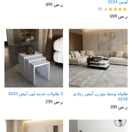
لونين 0224
ر.س
499
01
ر.س
699
تم
التقييم
4.00
من 5
طاولة وسط مودرن أبيض رمادي
3 طاولات خدمة لون أبيض 0243
0239
ر.س
299
ر.س
399