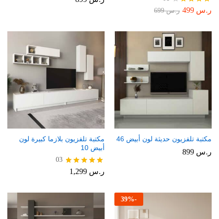
ر.س
499
تم
ر.س
699
التقييم
4.00
من 5
مكتبة تلفزيون حديثة لون أبيض 46
مكتبة تلفزيون بلازما كبيرة لون
أبيض 10
ر.س
899
03
ر.س
1,299
تم التقييم
5.00
من 5
39
%
-