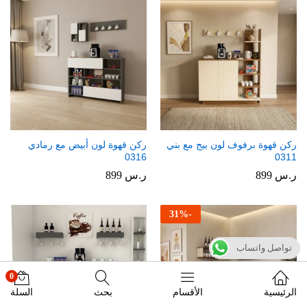
ركن قهوة برفوف لون بيج مع بني
ركن قهوة لون أبيض مع رمادي
0316
0311
ر.س
899
ر.س
899
31
%
-
تواصل واتساب
0
الرئيسية
الأقسام
بحث
السلة