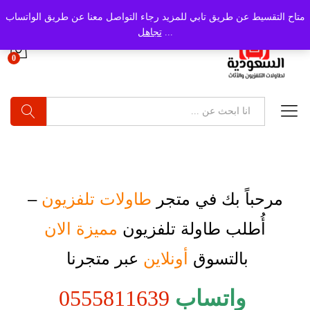
متاح التقسيط عن طريق تابي للمزيد رجاء التواصل معنا عن طريق الواتساب
...
تجاهل
0
بحث
مرحباً بك في متجر
طاولات تلفزيون
–
أُطلب
طاولة تلفزيون
مميزة الان
بالتسوق
أونلاين
عبر متجرنا
واتساب
0555811639