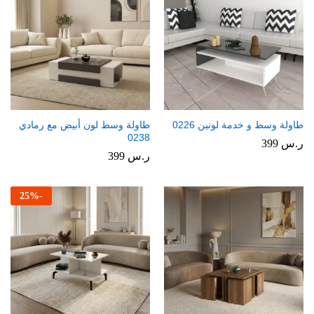
طاولة وسط و خدمة لونين 0226
طاولة وسط لون أبيض مع رمادي
0238
ر.س
399
ر.س
399
25
%
-