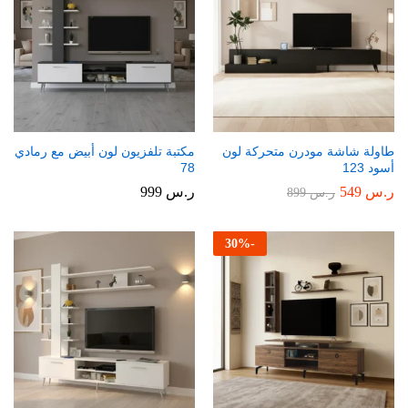
طاولة شاشة مودرن متحركة لون
مكتبة تلفزيون لون أبيض مع رمادي
أسود 123
78
ر.س
549
ر.س
999
ر.س
899
30
%
-