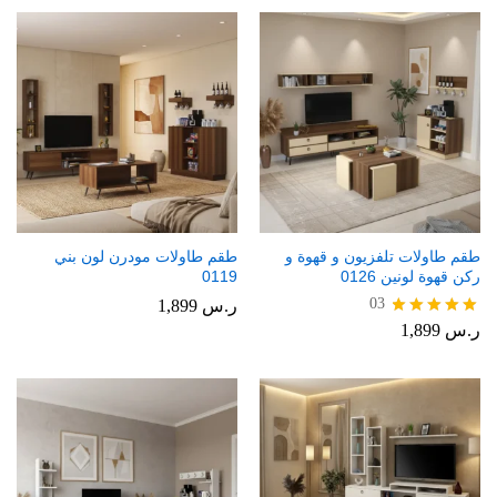
طقم طاولات تلفزيون و قهوة و
طقم طاولات مودرن لون بني
ركن قهوة لونين 0126
0119
03
ر.س
1,899
ر.س
1,899
تم التقييم
5.00
من 5