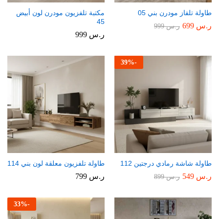
طاولة تلفاز مودرن بني 05
مكتبة تلفزيون مودرن لون أبيض
45
ر.س
699
ر.س
999
ر.س
999
39
%
-
طاولة شاشة رمادي درجتين 112
طاولة تلفزيون معلقة لون بني 114
ر.س
549
ر.س
799
ر.س
899
33
%
-