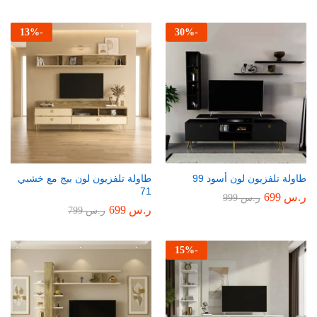
13
%
-
30
%
-
طاولة تلفزيون لون أسود 99
طاولة تلفزيون لون بيج مع خشبي
71
ر.س
699
ر.س
999
ر.س
699
ر.س
799
15
%
-