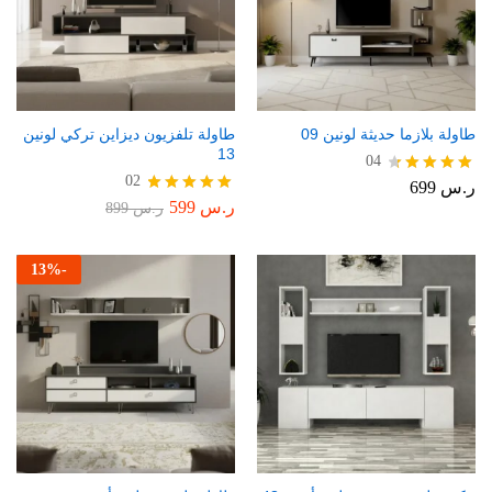
طاولة بلازما حديثة لونين 09
طاولة تلفزيون ديزاين تركي لونين
13
04
02
ر.س
699
تم التقييم
4.50
ر.س
599
تم التقييم
ر.س
899
من 5
5.00
من 5
13
%
-