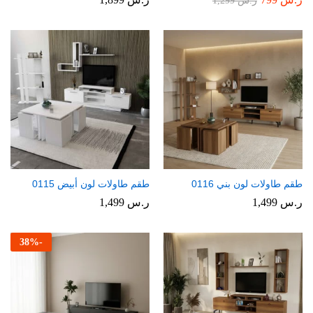
ر.س
1,299
طقم طاولات لون بني 0116
طقم طاولات لون أبيض 0115
ر.س
1,499
ر.س
1,499
38
%
-