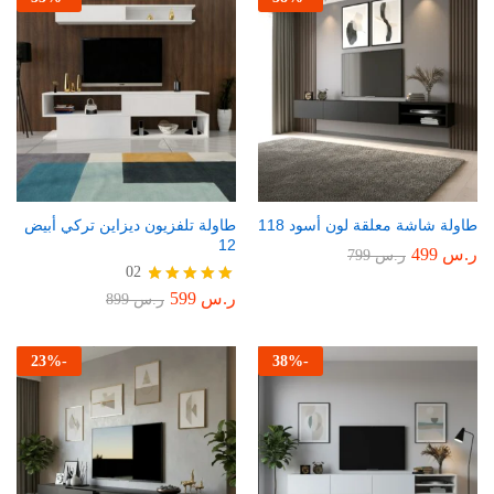
طاولة شاشة معلقة لون أسود 118
طاولة تلفزيون ديزاين تركي أبيض
12
ر.س
499
ر.س
799
02
ر.س
599
تم التقييم
ر.س
899
5.00
من 5
23
%
-
38
%
-