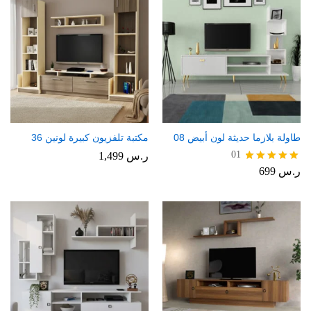
طاولة بلازما حديثة لون أبيض 08
مكتبة تلفزيون كبيرة لونين 36
01
ر.س
1,499
ر.س
699
تم التقييم
5.00
من 5