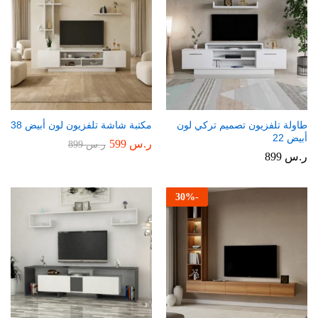
طاولة تلفزيون تصميم تركي لون
مكتبة شاشة تلفزيون لون أبيض 38
أبيض 22
ر.س
599
ر.س
899
ر.س
899
30
%
-