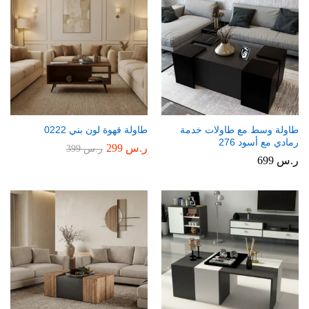
طاولة وسط مع طاولات خدمة
طاولة قهوة لون بني 0222
رمادي مع أسود 276
ر.س
299
ر.س
399
ر.س
699