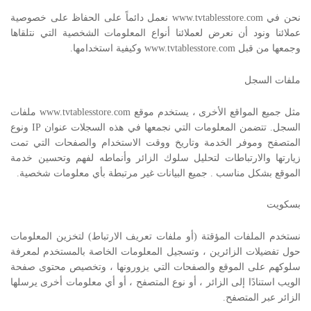
نحن في www.tvtablesstore.com نعمل دائماً على الحفاظ على خصوصية
عملائنا ونود أن نعرض لعملائنا أنواع المعلومات الشخصية التي نتلقاها
وجمعها من قبل www.tvtablesstore.com وكيفية استخدامها.
ملفات السجل
مثل جميع المواقع الأخرى ، يستخدم موقع www.tvtablesstore.com ملفات
السجل. تتضمن المعلومات التي نجمعها في هذه السجلات عنوان IP ونوع
المتصفح وموفر الخدمة وتاريخ ووقت الاستخدام والصفحات التي تمت
زيارتها والارتباطات لتحليل سلوك الزائر وأنماطه لفهم وتحسين خدمة
الموقع بشكل مناسب . جميع البيانات غير مرتبطة بأي معلومات شخصية.
بسكويت
نستخدم الملفات المؤقتة (أو ملفات تعريف الارتباط) لتخزين المعلومات
حول تفضيلات الزائرين ، وتسجيل المعلومات الخاصة بالمستخدم لمعرفة
سلوكهم على الموقع والصفحات التي يزورونها ، وتخصيص محتوى صفحة
الويب استنادًا إلى الزائر ، أو نوع المتصفح ، أو أي معلومات أخرى يرسلها
الزائر عبر المتصفح.