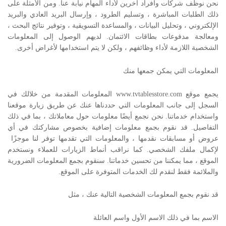
نحن نوظف شركات وأفراد آخرين لأداء المهام نيابة عنا. ومن الأمثلة على
ذلك الطلبات المباشرة ، وتسليم الطرود ، وإرسال البريد العادي والبريد
الإلكتروني ، وتحليل البيانات ، والمساعدة التسويقية ، وتوفير نتائج البحث ،
ومعالجة مدفوعات بطاقات الائتمان. لديهم الوصول إلى المعلومات
الشخصية اللازمة لأداء وظائفهم ، ولكن لا يتم استخدامها لأغراض أخرى.
المعلومات التي يمكن جمعها منك
يجمع موقع www.tvtablesstore.com المعلومات المقدمة من خلالك في
السجل إلى جانب المعلومات التي حددناها عنك عن طريق زيارة موقعنا
واستخدام خدماتنا. نحن نجمع أيضًا معلومات حول معاملاتك ، بما في ذلك
التفاصيل. قد نقوم بجمع معلومات إضافية بخصوص مشاركتك في أي
عروض أو مسابقات نقدمها ، والمعلومات التي تقدمها توفر لنا موجزًا ​​
لإكمال ملفك الشخصي. كما نراقب أنماط الزيارات للعملاء ونستخدم
الموقع ، مما يمكننا من تحسين خدماتنا. سنقوم بجمع المعلومات الضرورية
والملائمة فقط لنقدم لك الخدمات المتوفرة على الموقع.
قد نقوم بجمع المعلومات الشخصية التالية عنك ، مثل
الاسم بما في ذلك الاسم الأول واسم العائلة