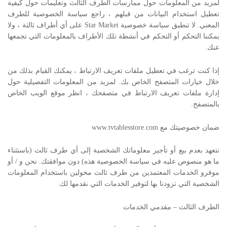
لمزيد من المعلومات حول ممارسات الطرف الثالث وتعليمات حول كيفية
تعطيل استخدام البيانات من قبلهم ، راجع سياسة الخصوصية للطرف
المعني. لا تنطبق سياسة خصوصية Star Market على أي أطراف ثالثة ، ولا
يمكننا التحكم أو التحكم في أنشطة تلك الأطراف بالمعلومات التي تجمعها
عنك.
إذا كنت ترغب في تعطيل ملفات تعريف الارتباط ، يمكنك القيام بذلك من
خلال خيارات المتصفح الخاص بك. لمزيد من المعلومات التفصيلية حول
إدارة ملفات تعريف الارتباط في متصفحك ، انظر موقع الويب الخاص
بالمتصفح.
ضمان خصوصيتك مع www.tvtablesstore.com
نتعهد بعدم بيع أو تأجير معلوماتك الشخصية إلى أي طرف ثالث (باستثناء
ما هو منصوص عليه في سياسة الخصوصية هذه) دون موافقتك. نحن و / أو
موفرو الخدمات المعتمدين من طرف ثالث مخولين باستخدام المعلومات
الشخصية التي تزودنا بها لتوفير الخدمات التي نقدمها لك.
الطرف الثالث – مقدمي الخدمات