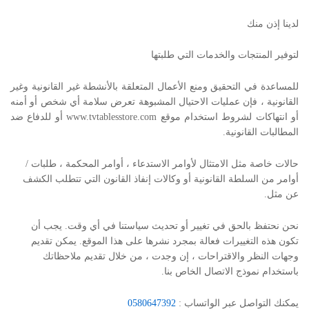
لدينا إذن منك
لتوفير المنتجات والخدمات التي طلبتها
للمساعدة في التحقيق ومنع الأعمال المتعلقة بالأنشطة غير القانونية وغير
القانونية ، فإن عمليات الاحتيال المشبوهة تعرض سلامة أي شخص أو أمنه
أو انتهاكات لشروط استخدام موقع www.tvtablesstore.com أو للدفاع ضد
المطالبات القانونية.
حالات خاصة مثل الامتثال لأوامر الاستدعاء ، أوامر المحكمة ، طلبات /
أوامر من السلطة القانونية أو وكالات إنفاذ القانون التي تتطلب الكشف
عن مثل.
نحن نحتفظ بالحق في تغيير أو تحديث سياستنا في أي وقت. يجب أن
تكون هذه التغييرات فعالة بمجرد نشرها على هذا الموقع. يمكن تقديم
وجهات النظر والاقتراحات ، إن وجدت ، من خلال تقديم ملاحظاتك
باستخدام نموذج الاتصال الخاص بنا.
يمكنك التواصل عبر الواتساب :
0580647392