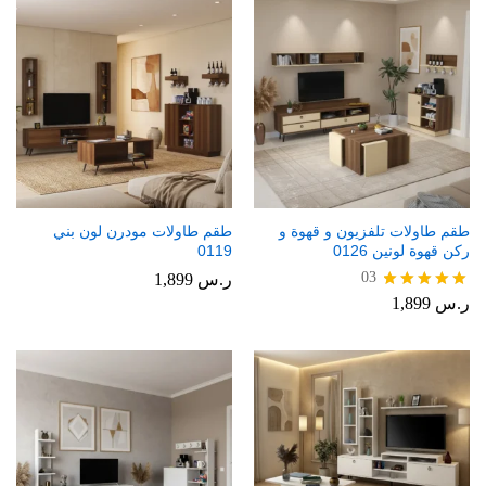
طقم طاولات تلفزيون و قهوة و
طقم طاولات مودرن لون بني
ركن قهوة لونين 0126
0119
03
ر.س
1,899
ر.س
1,899
تم التقييم
5.00
من 5