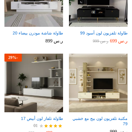
طاولة تلفزيون لون أسود 99
طاولة شاشة مودرن بيضاء 20
ر.س
699
ر.س
899
ر.س
999
29
%
-
مكتبة تلفزيون لون بيج مع خشبي
طاولة تلفاز لون أبيض 17
79
01
ر.س
999