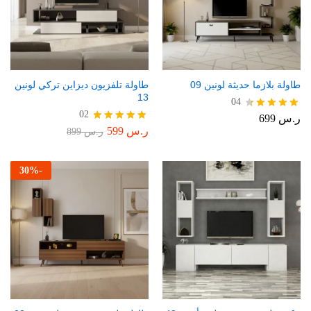
طاولة بلازما حديثة لونين 09
طاولة تلفزيون ديزاين تركي لونين
13
04
02
ر.س
699
تم التقييم
4.50
ر.س
599
تم التقييم
ر.س
899
من 5
5.00
من 5
30
%
-