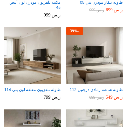
طاولة تلفاز مودرن بني 05
مكتبة تلفزيون مودرن لون أبيض
45
ر.س
699
ر.س
999
ر.س
999
39
%
-
طاولة شاشة رمادي درجتين 112
طاولة تلفزيون معلقة لون بني 114
ر.س
549
ر.س
799
ر.س
899