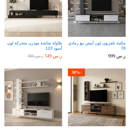
مكتبة تلفزيون لون أبيض مع رمادي
طاولة شاشة مودرن متحركة لون
78
أسود 123
ر.س
999
ر.س
549
ر.س
899
30
%
-