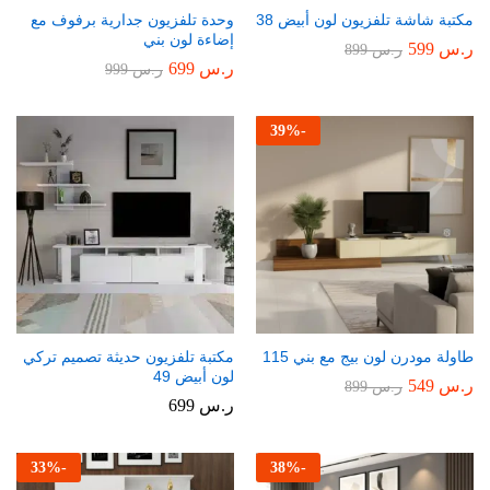
مكتبة شاشة تلفزيون لون أبيض 38
وحدة تلفزيون جدارية برفوف مع
إضاءة لون بني
ر.س
599
ر.س
899
ر.س
699
ر.س
999
39
%
-
طاولة مودرن لون بيج مع بني 115
مكتبة تلفزيون حديثة تصميم تركي
لون أبيض 49
ر.س
549
ر.س
899
ر.س
699
33
%
-
38
%
-