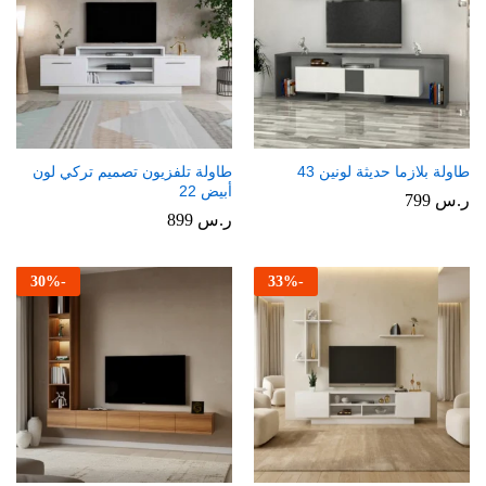
طاولة بلازما حديثة لونين 43
طاولة تلفزيون تصميم تركي لون
أبيض 22
ر.س
799
ر.س
899
30
%
-
33
%
-