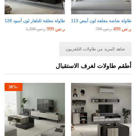
طاولة شاشة معلقة لون أبيض 113
طاولة معلقة للتلفاز لون أسود 128
ر.س
499
ر.س
999
ر.س
799
ر.س
1,299
شاهد المزيد من طاولات التلفزيون
أطقم طاولات لغرف الاستقبال
38
%
-