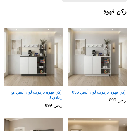
ركن قهوة
ركن قهوة برفوف لون أبيض 036
ركن قهوة برفوف لون أبيض مع
رمادي 0
ر.س
899
ر.س
899