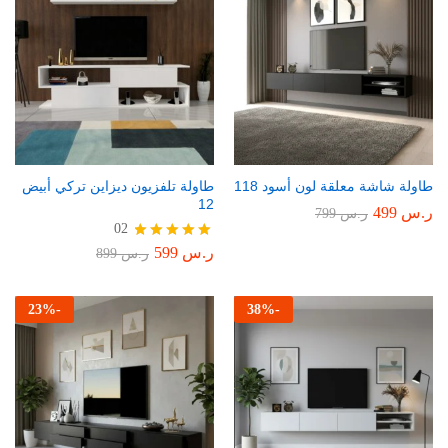
طاولة شاشة معلقة لون أسود 118
طاولة تلفزيون ديزاين تركي أبيض
12
ر.س
499
ر.س
799
02
ر.س
599
تم التقييم
ر.س
899
5.00
من 5
23
%
-
38
%
-