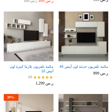
ر.س
499
تم
ر.س
699
التقييم
4.00
من 5
مكتبة تلفزيون حديثة لون أبيض 46
مكتبة تلفزيون بلازما كبيرة لون
أبيض 10
ر.س
899
03
ر.س
1,299
تم التقييم
5.00
من 5
39
%
-