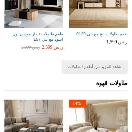
طقم طاولات بيج مع بني 0129
طقم طاولات تلفاز مودرن لون
اسود مع بني 157
ر.س
1,599
ر.س
2,399
ر.س
2,999
شاهد المزيد من أطقم الطاولات
طاولات قهوة
14
%
-