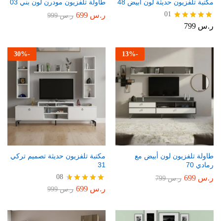
مكتبة تلفزيون حديثة لون أبيض 48
طاولة تلفزيون مودرن لون بني 03
01
ر.س
699
ر.س
999
ر.س
799
تم التقييم
5.00
من 5
30
%
-
13
%
-
طاولة تلفزيون لون أبيض مع
مكتبة تلفزيون حديثة تصميم تركي
رمادي 70
31
08
ر.س
699
ر.س
799
ر.س
699
تم التقييم
ر.س
999
4.75
من 5