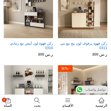
ركن قهوة برفوف لون بيج مع بني
ركن قهوة لون أبيض مع رمادي
0316
0311
ر.س
899
ر.س
899
31
%
-
تواصل واتساب
0
الرئيسية
الأقسام
بحث
السلة