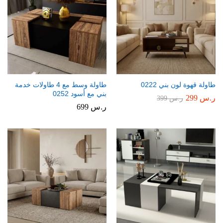
طاولة قهوة لون بني 0222
طاولة وسط مع 4 طاولات خدمة
بني مع أسود 0252
ر.س
299
ر.س
399
ر.س
699