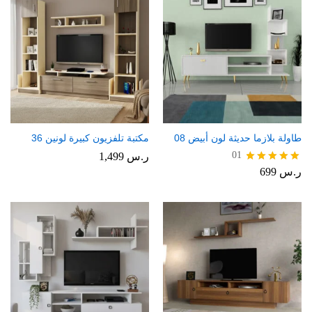
طاولة بلازما حديثة لون أبيض 08
مكتبة تلفزيون كبيرة لونين 36
01
ر.س
1,499
ر.س
699
تم التقييم
5.00
من 5