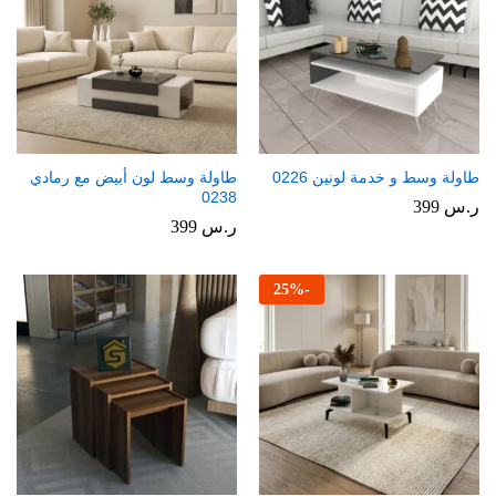
طاولة وسط و خدمة لونين 0226
طاولة وسط لون أبيض مع رمادي
0238
ر.س
399
ر.س
399
25
%
-