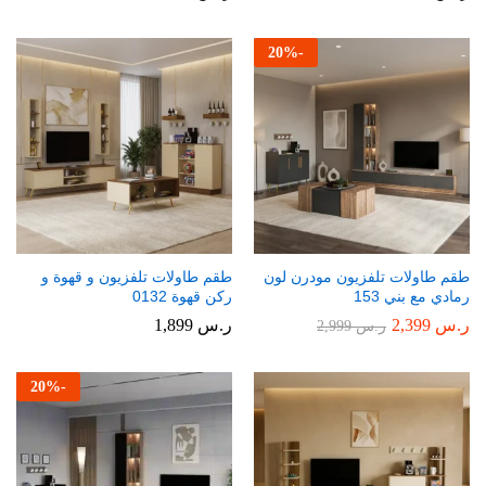
20
%
-
طقم طاولات تلفزيون مودرن لون
طقم طاولات تلفزيون و قهوة و
رمادي مع بني 153
ركن قهوة 0132
ر.س
2,399
ر.س
1,899
ر.س
2,999
20
%
-