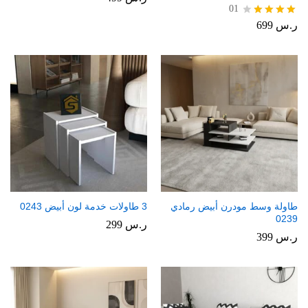
01
ر.س
699
تم
التقييم
4.00
من 5
طاولة وسط مودرن أبيض رمادي
3 طاولات خدمة لون أبيض 0243
0239
ر.س
299
ر.س
399