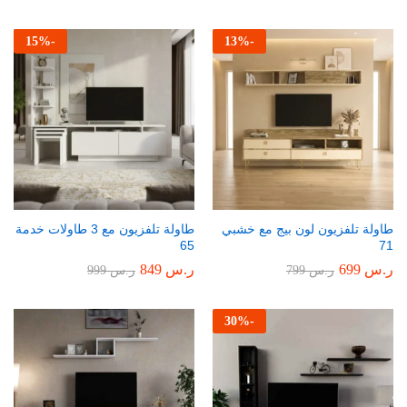
15
%
-
13
%
-
طاولة تلفزيون لون بيج مع خشبي
طاولة تلفزيون مع 3 طاولات خدمة
65
71
ر.س
699
ر.س
849
ر.س
799
ر.س
999
30
%
-