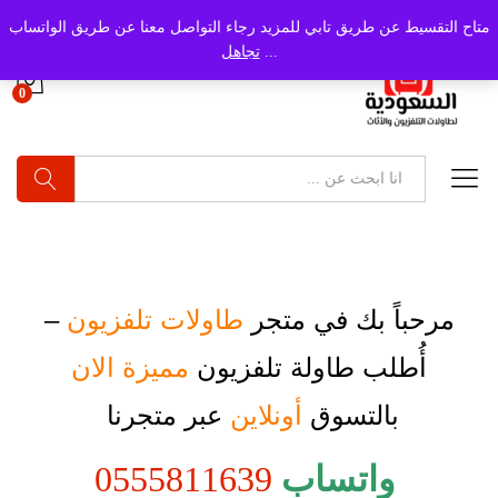
متاح التقسيط عن طريق تابي للمزيد رجاء التواصل معنا عن طريق الواتساب
...
تجاهل
0
بحث
مرحباً بك في متجر
طاولات تلفزيون
–
أُطلب
طاولة تلفزيون
مميزة الان
بالتسوق
أونلاين
عبر متجرنا
واتساب
0555811639