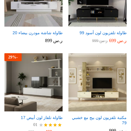
طاولة تلفزيون لون أسود 99
طاولة شاشة مودرن بيضاء 20
ر.س
699
ر.س
899
ر.س
999
29
%
-
مكتبة تلفزيون لون بيج مع خشبي
طاولة تلفاز لون أبيض 17
79
01
ر.س
999