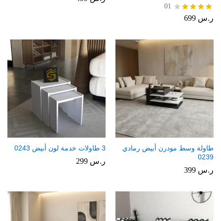
01
ر.س
699
تم
التقييم
4.00
من 5
طاولة وسط مودرن أبيض رمادي
3 طاولات خدمة لون أبيض 0243
0239
ر.س
299
ر.س
399