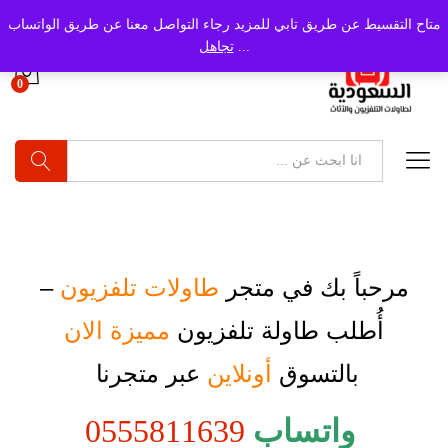
متاح التقسيط عن طريق تابي للمزيد رجاء التواصل معنا عن طريق الواتساب
...
تجاهل
0
بحث
مرحباً بك في متجر
طاولات تلفزيون
–
أُطلب
طاولة تلفزيون
مميزة الان
بالتسوق
أونلاين
عبر متجرنا
واتساب
0555811639