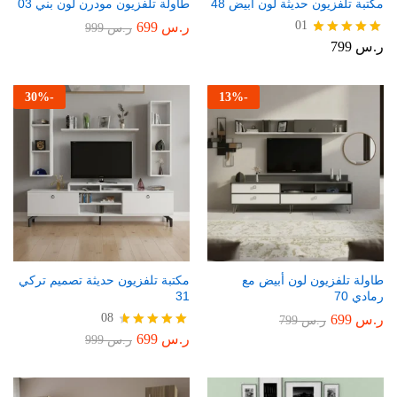
مكتبة تلفزيون حديثة لون أبيض 48
طاولة تلفزيون مودرن لون بني 03
01
ر.س
699
ر.س
999
ر.س
799
تم التقييم
5.00
من 5
30
%
-
13
%
-
طاولة تلفزيون لون أبيض مع
مكتبة تلفزيون حديثة تصميم تركي
رمادي 70
31
08
ر.س
699
ر.س
799
ر.س
699
تم التقييم
ر.س
999
4.75
من 5