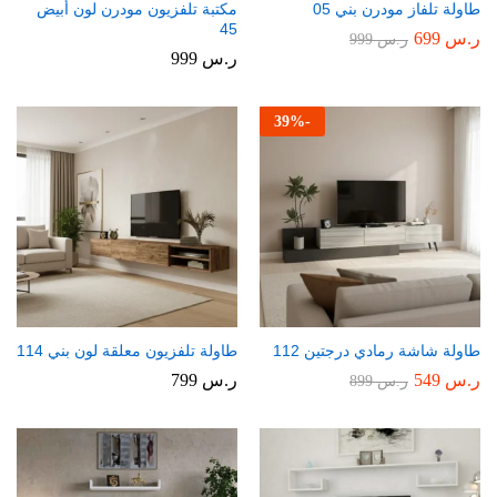
طاولة تلفاز مودرن بني 05
مكتبة تلفزيون مودرن لون أبيض
45
ر.س
699
ر.س
999
ر.س
999
39
%
-
طاولة شاشة رمادي درجتين 112
طاولة تلفزيون معلقة لون بني 114
ر.س
549
ر.س
799
ر.س
899