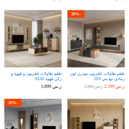
20
%
-
طقم طاولات تلفزيون مودرن لون
طقم طاولات تلفزيون و قهوة و
رمادي مع بني 153
ركن قهوة 0132
ر.س
2,399
ر.س
1,899
ر.س
2,999
20
%
-