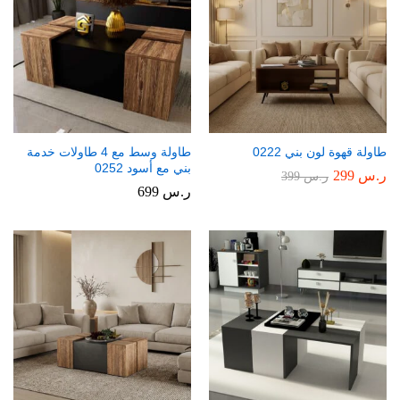
طاولة قهوة لون بني 0222
طاولة وسط مع 4 طاولات خدمة
بني مع أسود 0252
ر.س
299
ر.س
399
ر.س
699