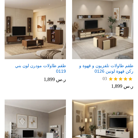
طقم طاولات تلفزيون و قهوة و
طقم طاولات مودرن لون بني
ركن قهوة لونين 0126
0119
03
ر.س
1,899
ر.س
1,899
تم التقييم
5.00
من 5