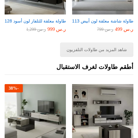
طاولة شاشة معلقة لون أبيض 113
طاولة معلقة للتلفاز لون أسود 128
ر.س
499
ر.س
999
ر.س
799
ر.س
1,299
شاهد المزيد من طاولات التلفزيون
أطقم طاولات لغرف الاستقبال
38
%
-