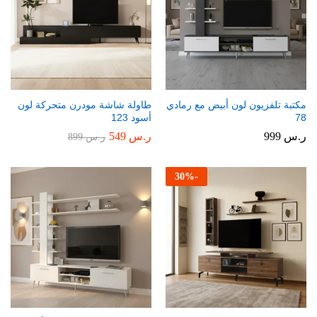
مكتبة تلفزيون لون أبيض مع رمادي
طاولة شاشة مودرن متحركة لون
78
أسود 123
ر.س
999
ر.س
549
ر.س
899
30
%
-