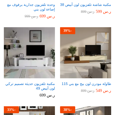
مكتبة شاشة تلفزيون لون أبيض 38
وحدة تلفزيون جدارية برفوف مع
إضاءة لون بني
ر.س
599
ر.س
899
ر.س
699
ر.س
999
39
%
-
طاولة مودرن لون بيج مع بني 115
مكتبة تلفزيون حديثة تصميم تركي
لون أبيض 49
ر.س
549
ر.س
899
ر.س
699
33
%
-
38
%
-