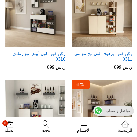
ركن قهوة برفوف لون بيج مع بني
ركن قهوة لون أبيض مع رمادي
0316
0311
ر.س
899
ر.س
899
31
%
-
تواصل واتساب
0
الرئيسية
الأقسام
بحث
السلة