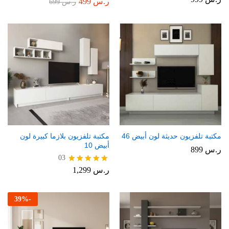
ر.س
499
تم
ر.س
699
التقييم
4.00
من 5
مكتبة تلفزيون حديثة لون أبيض 46
مكتبة تلفزيون بلازما كبيرة لون
أبيض 10
ر.س
899
03
ر.س
1,299
تم التقييم
5.00
من 5
39
%
-