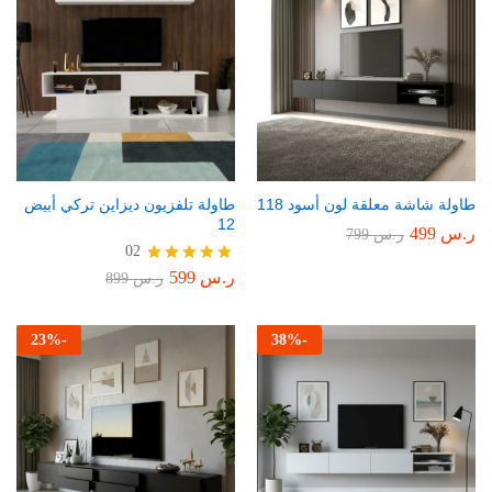
طاولة شاشة معلقة لون أسود 118
طاولة تلفزيون ديزاين تركي أبيض
12
ر.س
499
ر.س
799
02
ر.س
599
تم التقييم
ر.س
899
5.00
من 5
23
%
-
38
%
-