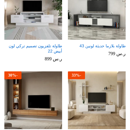
طاولة بلازما حديثة لونين 43
طاولة تلفزيون تصميم تركي لون
أبيض 22
ر.س
799
ر.س
899
30
%
-
33
%
-