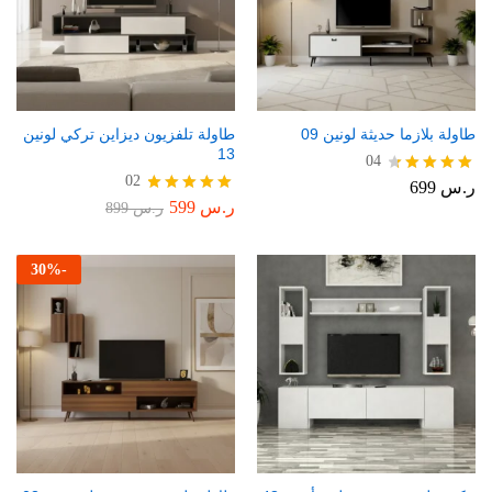
طاولة بلازما حديثة لونين 09
طاولة تلفزيون ديزاين تركي لونين
13
04
02
ر.س
699
تم التقييم
4.50
ر.س
599
تم التقييم
ر.س
899
من 5
5.00
من 5
30
%
-