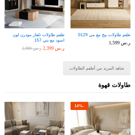
طقم طاولات بيج مع بني 0129
طقم طاولات تلفاز مودرن لون
اسود مع بني 157
ر.س
1,599
ر.س
2,399
ر.س
2,999
شاهد المزيد من أطقم الطاولات
طاولات قهوة
14
%
-