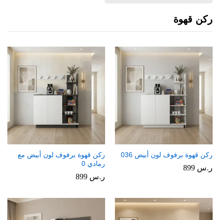
ركن قهوة
ركن قهوة برفوف لون أبيض 036
ركن قهوة برفوف لون أبيض مع
رمادي 0
ر.س
899
ر.س
899