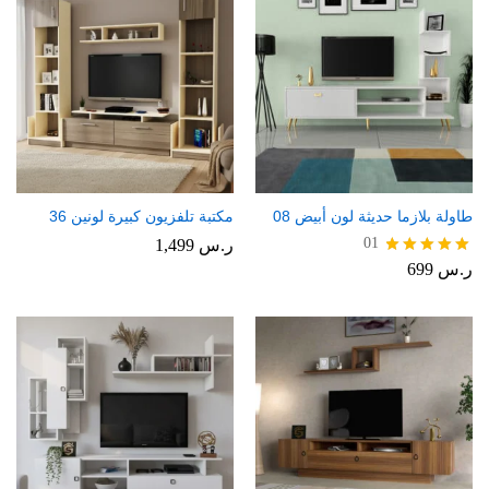
طاولة بلازما حديثة لون أبيض 08
مكتبة تلفزيون كبيرة لونين 36
01
ر.س
1,499
ر.س
699
تم التقييم
5.00
من 5