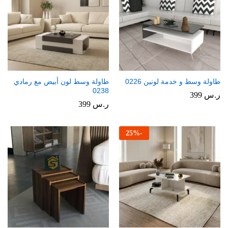
طاولة وسط و خدمة لونين 0226
طاولة وسط لون أبيض مع رمادي
0238
ر.س
399
ر.س
399
25
%
-