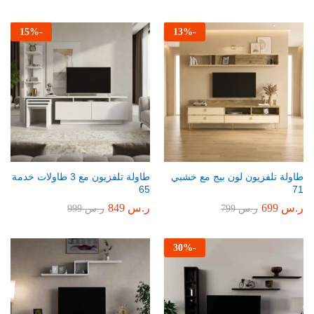
15
%
-
13
%
-
طاولة تلفزيون لون بيج مع خشبي
طاولة تلفزيون مع 3 طاولات خدمة
65
71
ر.س
699
ر.س
849
ر.س
799
ر.س
999
30
%
-