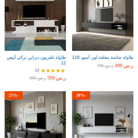
طاولة شاشة معلقة لون أسود 118
طاولة تلفزيون ديزاين تركي أبيض
12
ر.س
499
ر.س
799
02
ر.س
599
تم التقييم
ر.س
899
5.00
من 5
23
%
-
38
%
-