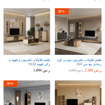
20
%
-
طقم طاولات تلفزيون مودرن لون
طقم طاولات تلفزيون و قهوة و
رمادي مع بني 153
ركن قهوة 0132
ر.س
2,399
ر.س
1,899
ر.س
2,999
20
%
-