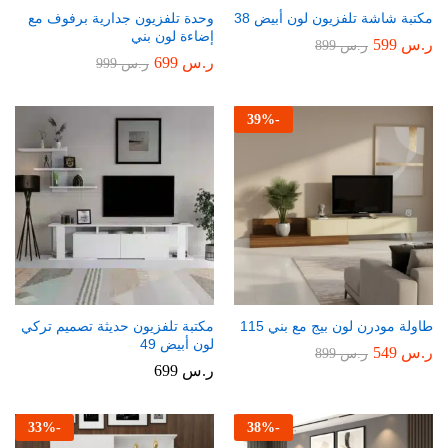
مكتبة شاشة تلفزيون لون أبيض 38
وحدة تلفزيون جدارية برفوف مع
إضاءة لون بني
ر.س
599
ر.س
899
ر.س
699
ر.س
999
39
%
-
طاولة مودرن لون بيج مع بني 115
مكتبة تلفزيون حديثة تصميم تركي
لون أبيض 49
ر.س
549
ر.س
899
ر.س
699
33
%
-
38
%
-