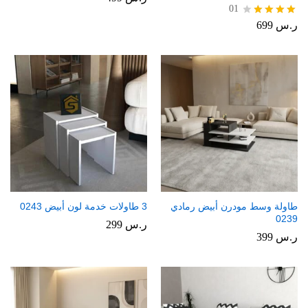
01
ر.س
699
تم
التقييم
4.00
من 5
طاولة وسط مودرن أبيض رمادي
3 طاولات خدمة لون أبيض 0243
0239
ر.س
299
ر.س
399