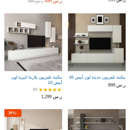
ر.س
499
تم
ر.س
699
التقييم
4.00
من 5
مكتبة تلفزيون حديثة لون أبيض 46
مكتبة تلفزيون بلازما كبيرة لون
أبيض 10
ر.س
899
03
ر.س
1,299
تم التقييم
5.00
من 5
39
%
-