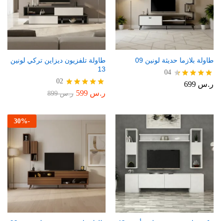
طاولة بلازما حديثة لونين 09
طاولة تلفزيون ديزاين تركي لونين
13
04
02
ر.س
699
تم التقييم
4.50
ر.س
599
تم التقييم
ر.س
899
من 5
5.00
من 5
30
%
-