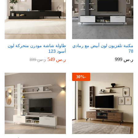
مكتبة تلفزيون لون أبيض مع رمادي
طاولة شاشة مودرن متحركة لون
78
أسود 123
ر.س
999
ر.س
549
ر.س
899
30
%
-