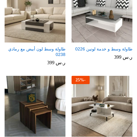
طاولة وسط و خدمة لونين 0226
طاولة وسط لون أبيض مع رمادي
0238
ر.س
399
ر.س
399
25
%
-