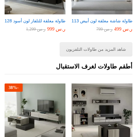
طاولة شاشة معلقة لون أبيض 113
طاولة معلقة للتلفاز لون أسود 128
ر.س
499
ر.س
999
ر.س
799
ر.س
1,299
شاهد المزيد من طاولات التلفزيون
أطقم طاولات لغرف الاستقبال
38
%
-