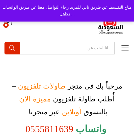
متاح التقسيط عن طريق تابي للمزيد رجاء التواصل معنا عن طريق الواتساب
...
تجاهل
0
بحث
مرحباً بك في متجر
طاولات تلفزيون
–
أُطلب
طاولة تلفزيون
مميزة الان
بالتسوق
أونلاين
عبر متجرنا
واتساب
0555811639