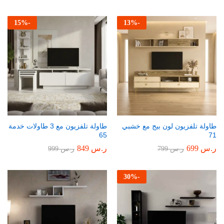
15
%
-
13
%
-
طاولة تلفزيون لون بيج مع خشبي
طاولة تلفزيون مع 3 طاولات خدمة
65
71
ر.س
699
ر.س
849
ر.س
799
ر.س
999
30
%
-