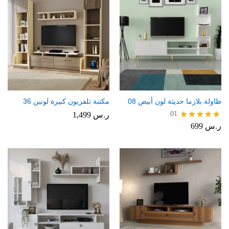
طاولة بلازما حديثة لون أبيض 08
مكتبة تلفزيون كبيرة لونين 36
01
ر.س
1,499
ر.س
699
تم التقييم
5.00
من 5