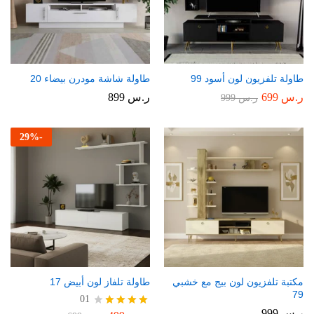
طاولة تلفزيون لون أسود 99
طاولة شاشة مودرن بيضاء 20
ر.س
699
ر.س
899
ر.س
999
29
%
-
مكتبة تلفزيون لون بيج مع خشبي
طاولة تلفاز لون أبيض 17
79
01
ر.س
999