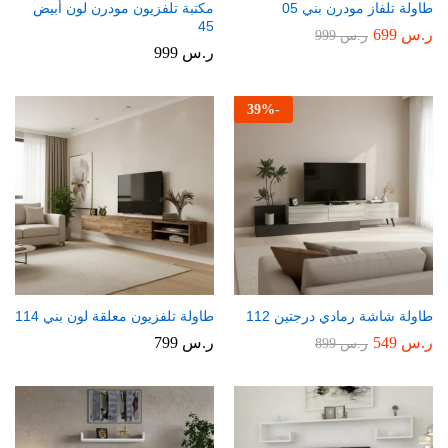
طاولة تلفاز مودرن بني 05
مكتبة تلفزيون مودرن لون أبيض
45
ر.س
699
ر.س
999
ر.س
999
39
%
-
طاولة شاشة رمادي درجتين 112
طاولة تلفزيون معلقة لون بني 114
ر.س
549
ر.س
799
ر.س
899