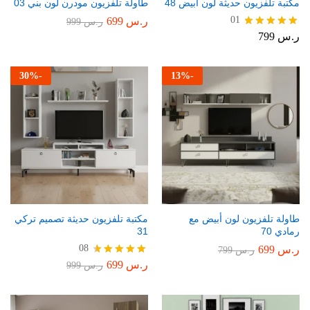
مكتبة تلفزيون حديثة لون أبيض 48
طاولة تلفزيون مودرن لون بني 03
01
ر.س
699
ر.س
999
ر.س
799
تم التقييم
5.00
من 5
30
%
-
13
%
-
طاولة تلفزيون لون أبيض مع
مكتبة تلفزيون حديثة تصميم تركي
رمادي 70
31
08
ر.س
699
ر.س
799
ر.س
699
تم التقييم
ر.س
999
4.75
من 5