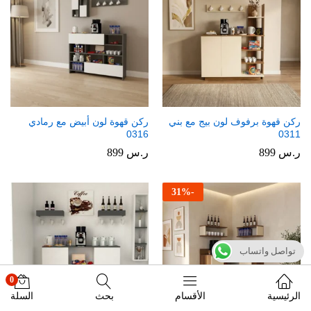
ركن قهوة برفوف لون بيج مع بني
ركن قهوة لون أبيض مع رمادي
0316
0311
ر.س
899
ر.س
899
31
%
-
تواصل واتساب
0
الرئيسية
الأقسام
بحث
السلة