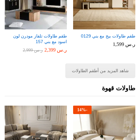
طقم طاولات بيج مع بني 0129
طقم طاولات تلفاز مودرن لون
اسود مع بني 157
ر.س
1,599
ر.س
2,399
ر.س
2,999
شاهد المزيد من أطقم الطاولات
طاولات قهوة
14
%
-