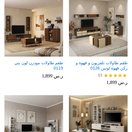
طقم طاولات تلفزيون و قهوة و
طقم طاولات مودرن لون بني
ركن قهوة لونين 0126
0119
03
ر.س
1,899
ر.س
1,899
تم التقييم
5.00
من 5