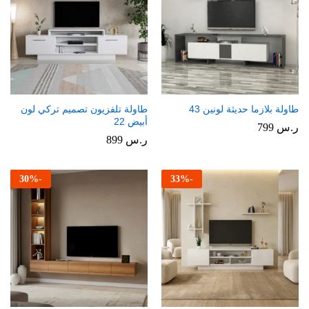
طاولة بلازما حديثة لونين 43
طاولة تلفزيون تصميم تركي لون
أبيض 22
ر.س
799
ر.س
899
30
%
-
33
%
-