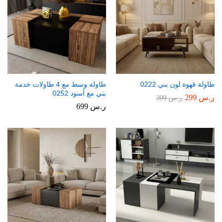
طاولة قهوة لون بني 0222
طاولة وسط مع 4 طاولات خدمة
بني مع أسود 0252
ر.س
299
ر.س
399
ر.س
699