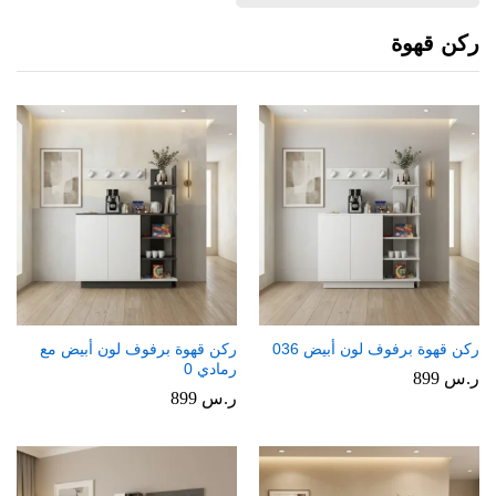
ركن قهوة
ركن قهوة برفوف لون أبيض 036
ركن قهوة برفوف لون أبيض مع
رمادي 0
ر.س
899
ر.س
899