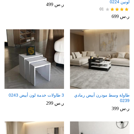
لونين 0224
ر.س
499
01
ر.س
699
تم
التقييم
4.00
من 5
طاولة وسط مودرن أبيض رمادي
3 طاولات خدمة لون أبيض 0243
0239
ر.س
299
ر.س
399