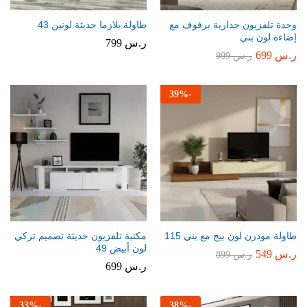
وحدة تلفزيون جدارية برفوف مع
طاولة بلازما حديثة لونين 43
إضاءة لون بني
ر.س
799
ر.س
699
ر.س
999
39
%
-
طاولة مودرن لون بيج مع بني 115
مكتبة تلفزيون حديثة تصميم تركي
لون أبيض 49
ر.س
549
ر.س
899
ر.س
699
33
%
-
38
%
-