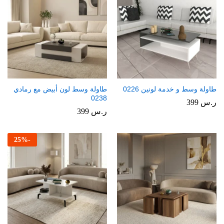
طاولة وسط و خدمة لونين 0226
طاولة وسط لون أبيض مع رمادي
0238
ر.س
399
ر.س
399
25
%
-