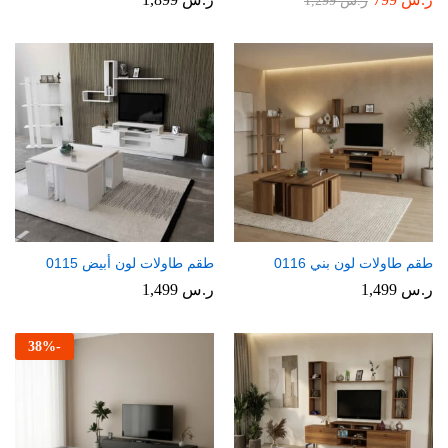
ر.س
1,299
طقم طاولات لون بني 0116
طقم طاولات لون أبيض 0115
ر.س
1,499
ر.س
1,499
38
%
-