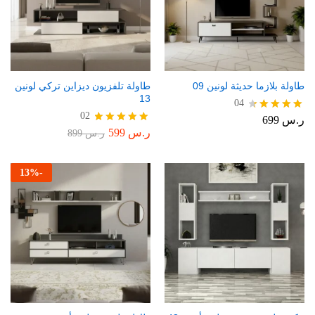
طاولة بلازما حديثة لونين 09
طاولة تلفزيون ديزاين تركي لونين
13
04
02
ر.س
699
تم التقييم
4.50
ر.س
599
تم التقييم
ر.س
899
من 5
5.00
من 5
13
%
-