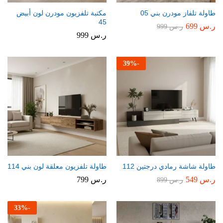
طاولة تلفاز مودرن بني 05
مكتبة تلفزيون مودرن لون أبيض
45
ر.س
699
ر.س
999
ر.س
999
39
%
-
طاولة شاشة رمادي درجتين 112
طاولة تلفزيون معلقة لون بني 114
ر.س
549
ر.س
799
ر.س
899
33
%
-