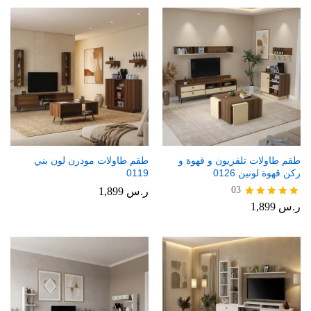
طقم طاولات تلفزيون و قهوة و
طقم طاولات مودرن لون بني
ركن قهوة لونين 0126
0119
03
ر.س
1,899
ر.س
1,899
تم التقييم
5.00
من 5