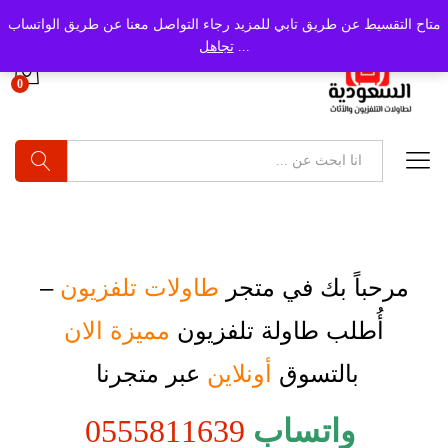
متاح التقسيط عن طريق تابي للمزيد رجاء التواصل معنا عن طريق الواتساب
...
تجاهل
0
بحث
مرحباً بك في متجر
طاولات تلفزيون
–
أُطلب
طاولة تلفزيون
مميزة الان
بالتسوق
أونلاين
عبر متجرنا
واتساب
0555811639