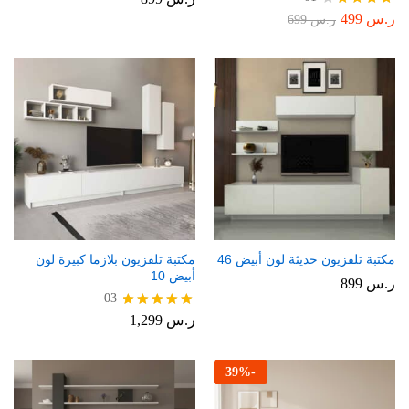
ر.س
499
تم
ر.س
699
التقييم
4.00
من 5
مكتبة تلفزيون حديثة لون أبيض 46
مكتبة تلفزيون بلازما كبيرة لون
أبيض 10
ر.س
899
03
ر.س
1,299
تم التقييم
5.00
من 5
39
%
-