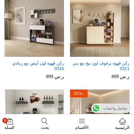
ركن قهوة برفوف لون بيج مع بني
ركن قهوة لون أبيض مع رمادي
0316
0311
ر.س
899
ر.س
899
31
%
-
تواصل واتساب
0
الرئيسية
الأقسام
بحث
السلة