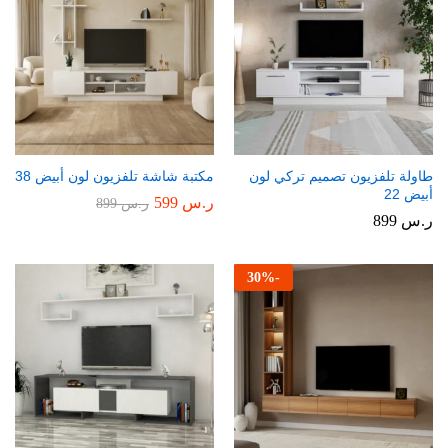
طاولة تلفزيون تصميم تركي لون
مكتبة شاشة تلفزيون لون أبيض 38
أبيض 22
ر.س
599
ر.س
899
ر.س
899
30
%
-