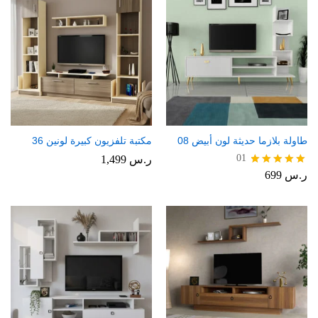
طاولة بلازما حديثة لون أبيض 08
مكتبة تلفزيون كبيرة لونين 36
01
ر.س
1,499
ر.س
699
تم التقييم
5.00
من 5