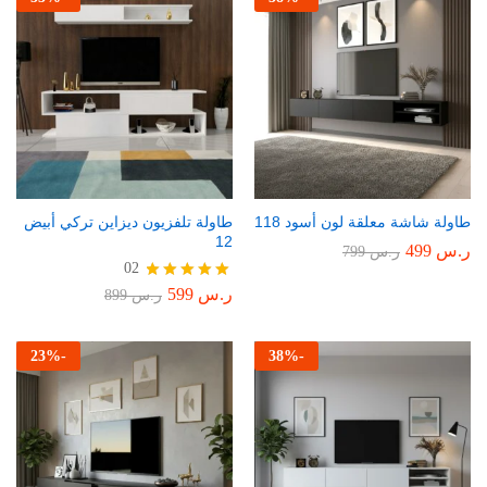
طاولة شاشة معلقة لون أسود 118
طاولة تلفزيون ديزاين تركي أبيض
12
ر.س
499
ر.س
799
02
ر.س
599
تم التقييم
ر.س
899
5.00
من 5
23
%
-
38
%
-