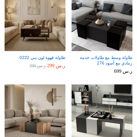
طاولة وسط مع طاولات خدمة
طاولة قهوة لون بني 0222
رمادي مع أسود 276
ر.س
299
ر.س
399
ر.س
699