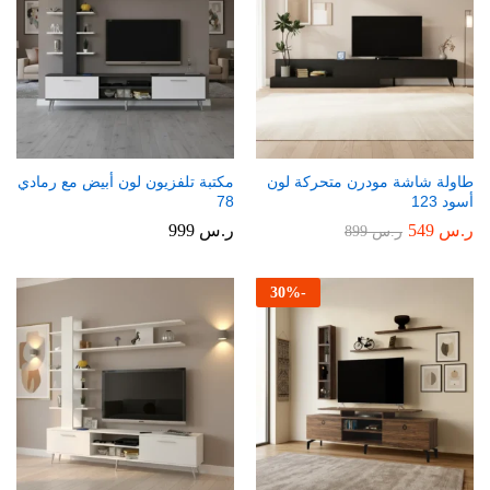
طاولة شاشة مودرن متحركة لون
مكتبة تلفزيون لون أبيض مع رمادي
أسود 123
78
ر.س
549
ر.س
999
ر.س
899
30
%
-