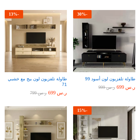
13
%
-
30
%
-
طاولة تلفزيون لون أسود 99
طاولة تلفزيون لون بيج مع خشبي
71
ر.س
699
ر.س
999
ر.س
699
ر.س
799
15
%
-