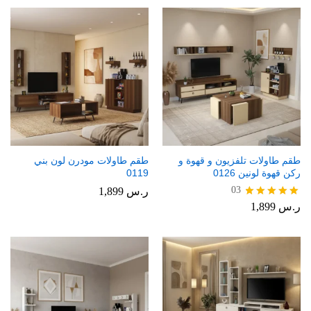
طقم طاولات تلفزيون و قهوة و
طقم طاولات مودرن لون بني
ركن قهوة لونين 0126
0119
03
ر.س
1,899
ر.س
1,899
تم التقييم
5.00
من 5