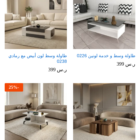
طاولة وسط و خدمة لونين 0226
طاولة وسط لون أبيض مع رمادي
0238
ر.س
399
ر.س
399
25
%
-