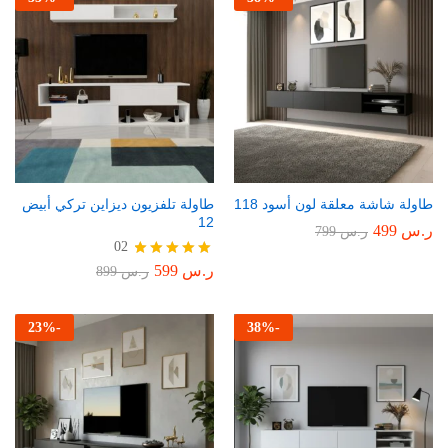
طاولة شاشة معلقة لون أسود 118
طاولة تلفزيون ديزاين تركي أبيض
12
ر.س
499
ر.س
799
02
ر.س
599
تم التقييم
ر.س
899
5.00
من 5
23
%
-
38
%
-