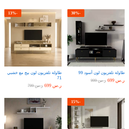
13
%
-
30
%
-
طاولة تلفزيون لون أسود 99
طاولة تلفزيون لون بيج مع خشبي
71
ر.س
699
ر.س
999
ر.س
699
ر.س
799
15
%
-