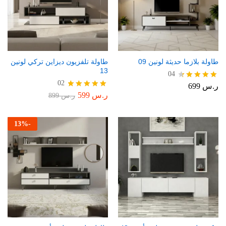
طاولة بلازما حديثة لونين 09
طاولة تلفزيون ديزاين تركي لونين
13
04
02
ر.س
699
تم التقييم
4.50
ر.س
599
تم التقييم
ر.س
899
من 5
5.00
من 5
13
%
-