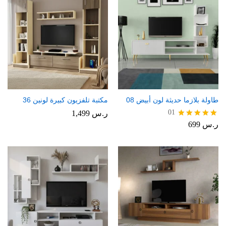
طاولة بلازما حديثة لون أبيض 08
مكتبة تلفزيون كبيرة لونين 36
01
ر.س
1,499
ر.س
699
تم التقييم
5.00
من 5