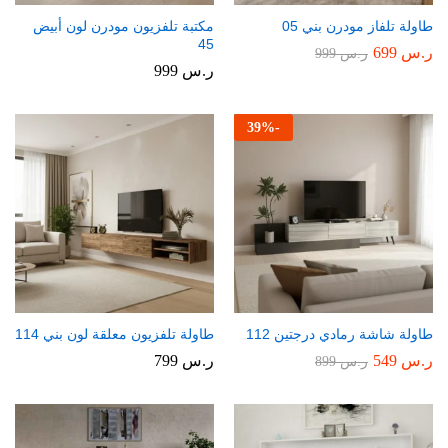
طاولة تلفاز مودرن بني 05
مكتبة تلفزيون مودرن لون أبيض
45
ر.س
699
ر.س
999
ر.س
999
39
%
-
طاولة شاشة رمادي درجتين 112
طاولة تلفزيون معلقة لون بني 114
ر.س
549
ر.س
799
ر.س
899