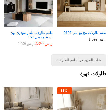
طقم طاولات بيج مع بني 0129
طقم طاولات تلفاز مودرن لون
اسود مع بني 157
ر.س
1,599
ر.س
2,399
ر.س
2,999
شاهد المزيد من أطقم الطاولات
طاولات قهوة
14
%
-