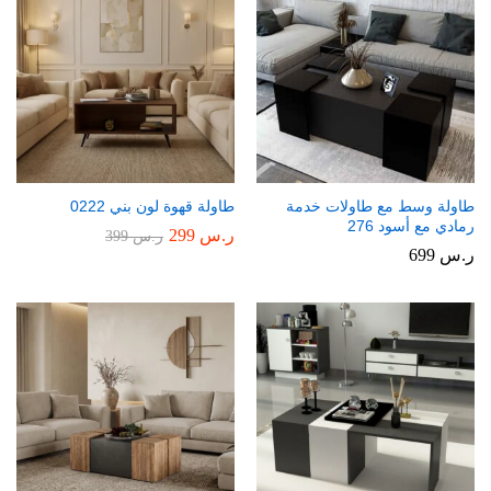
طاولة وسط مع طاولات خدمة
طاولة قهوة لون بني 0222
رمادي مع أسود 276
ر.س
299
ر.س
399
ر.س
699