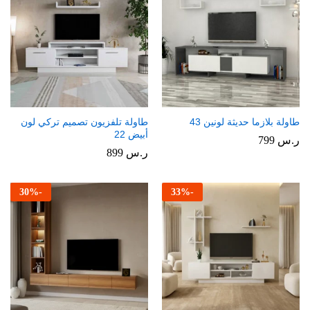
طاولة بلازما حديثة لونين 43
طاولة تلفزيون تصميم تركي لون
أبيض 22
ر.س
799
ر.س
899
30
%
-
33
%
-