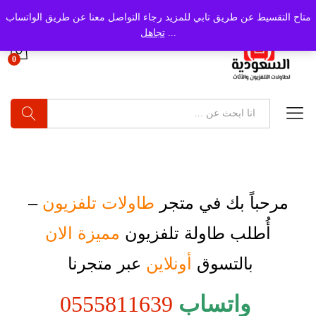
متاح التقسيط عن طريق تابي للمزيد رجاء التواصل معنا عن طريق الواتساب
...
تجاهل
0
بحث
مرحباً بك في متجر
طاولات تلفزيون
–
أُطلب
طاولة تلفزيون
مميزة الان
بالتسوق
أونلاين
عبر متجرنا
واتساب
0555811639