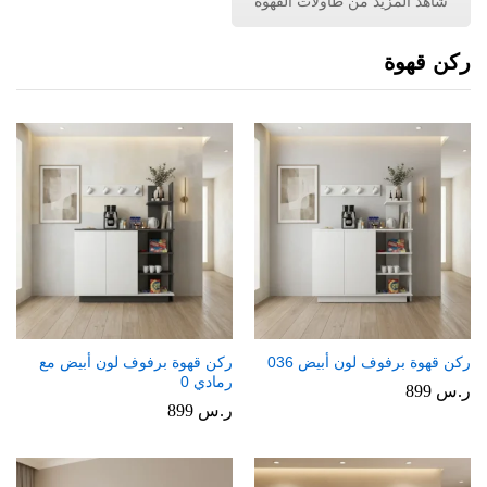
شاهد المزيد من طاولات القهوة
ركن قهوة
ركن قهوة برفوف لون أبيض 036
ركن قهوة برفوف لون أبيض مع
رمادي 0
ر.س
899
ر.س
899