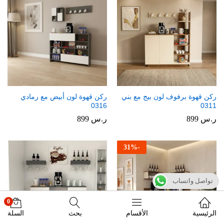
ركن قهوة برفوف لون بيج مع بني
ركن قهوة لون أبيض مع رمادي
0316
0311
ر.س
899
ر.س
899
31
%
-
تواصل واتساب
0
الرئيسية
الأقسام
بحث
السلة