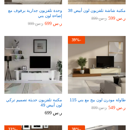
مكتبة شاشة تلفزيون لون أبيض 38
وحدة تلفزيون جدارية برفوف مع
إضاءة لون بني
ر.س
599
ر.س
899
ر.س
699
ر.س
999
39
%
-
طاولة مودرن لون بيج مع بني 115
مكتبة تلفزيون حديثة تصميم تركي
لون أبيض 49
ر.س
549
ر.س
899
ر.س
699
33
%
-
38
%
-