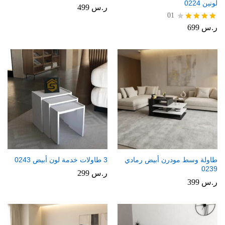
لونين 0224
ر.س
499
01
ر.س
699
تم
التقييم
4.00
من 5
طاولة وسط مودرن أبيض رمادي
3 طاولات خدمة لون أبيض 0243
0239
ر.س
299
ر.س
399