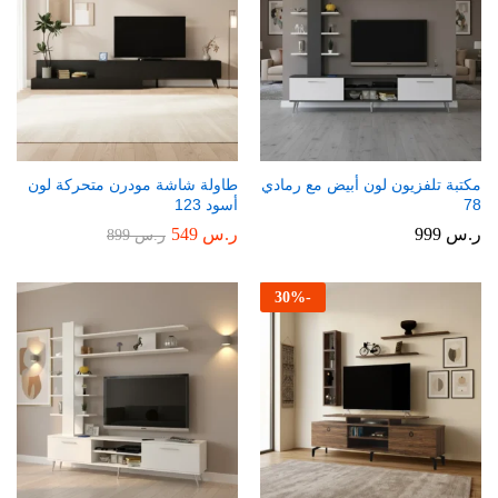
مكتبة تلفزيون لون أبيض مع رمادي
طاولة شاشة مودرن متحركة لون
78
أسود 123
ر.س
999
ر.س
549
ر.س
899
30
%
-