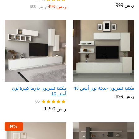
ر.س
999
ر.س
499
تم
ر.س
699
التقييم
4.00
من 5
مكتبة تلفزيون حديثة لون أبيض 46
مكتبة تلفزيون بلازما كبيرة لون
أبيض 10
ر.س
899
03
ر.س
1,299
تم التقييم
5.00
من 5
39
%
-