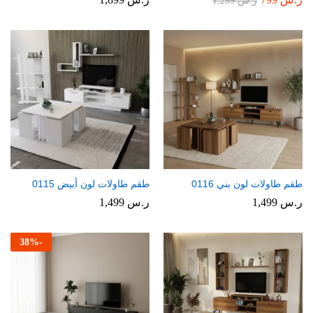
ر.س
1,299
طقم طاولات لون بني 0116
طقم طاولات لون أبيض 0115
ر.س
1,499
ر.س
1,499
38
%
-