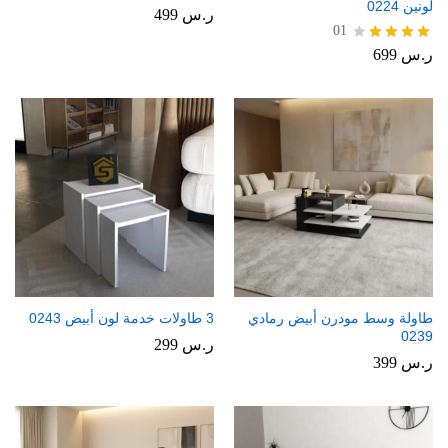
لونين 0224
ر.س
499
01
ر.س
699
تم
التقييم
4.00
من 5
طاولة وسط مودرن أبيض رمادي
3 طاولات خدمة لون أبيض 0243
0239
ر.س
299
ر.س
399