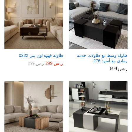
طاولة وسط مع طاولات خدمة
طاولة قهوة لون بني 0222
رمادي مع أسود 276
ر.س
299
ر.س
399
ر.س
699