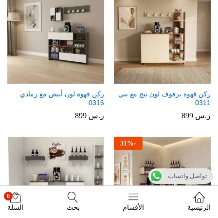
ركن قهوة برفوف لون بيج مع بني
ركن قهوة لون أبيض مع رمادي
0316
0311
ر.س
899
ر.س
899
31
%
-
تواصل واتساب
0
الرئيسية
الأقسام
بحث
السلة