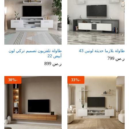
طاولة بلازما حديثة لونين 43
طاولة تلفزيون تصميم تركي لون
أبيض 22
ر.س
799
ر.س
899
30
%
-
33
%
-