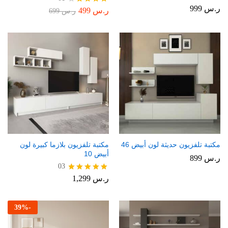
ر.س
999
ر.س
499
تم
ر.س
699
التقييم
4.00
من 5
مكتبة تلفزيون حديثة لون أبيض 46
مكتبة تلفزيون بلازما كبيرة لون
أبيض 10
ر.س
899
03
ر.س
1,299
تم التقييم
5.00
من 5
39
%
-