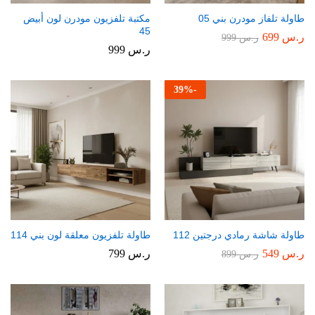
طاولة تلفاز مودرن بني 05
مكتبة تلفزيون مودرن لون أبيض
45
ر.س
699
ر.س
999
ر.س
999
39
%
-
طاولة شاشة رمادي درجتين 112
طاولة تلفزيون معلقة لون بني 114
ر.س
549
ر.س
799
ر.س
899