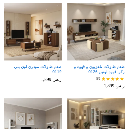
طقم طاولات تلفزيون و قهوة و
طقم طاولات مودرن لون بني
ركن قهوة لونين 0126
0119
03
ر.س
1,899
ر.س
1,899
تم التقييم
5.00
من 5