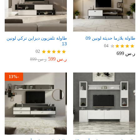
طاولة بلازما حديثة لونين 09
طاولة تلفزيون ديزاين تركي لونين
13
04
02
ر.س
699
تم التقييم
4.50
ر.س
599
تم التقييم
ر.س
899
من 5
5.00
من 5
13
%
-