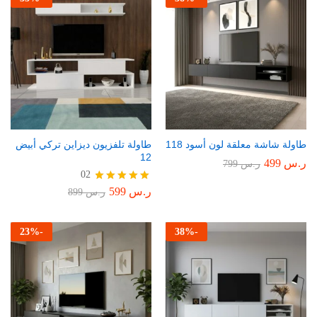
طاولة شاشة معلقة لون أسود 118
طاولة تلفزيون ديزاين تركي أبيض
12
ر.س
499
ر.س
799
02
ر.س
599
تم التقييم
ر.س
899
5.00
من 5
23
%
-
38
%
-