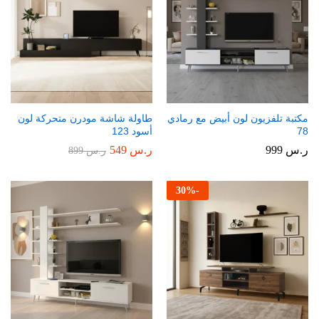
مكتبة تلفزيون لون أبيض مع رمادي
طاولة شاشة مودرن متحركة لون
78
أسود 123
ر.س
999
ر.س
549
ر.س
899
30
%
-