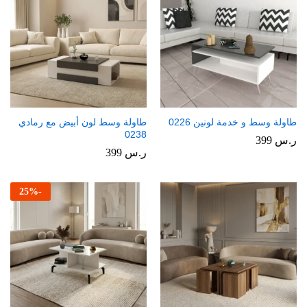
طاولة وسط و خدمة لونين 0226
طاولة وسط لون أبيض مع رمادي
0238
ر.س
399
ر.س
399
25
%
-