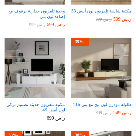
مكتبة شاشة تلفزيون لون أبيض 38
وحدة تلفزيون جدارية برفوف مع
إضاءة لون بني
ر.س
599
ر.س
899
ر.س
699
ر.س
999
39
%
-
طاولة مودرن لون بيج مع بني 115
مكتبة تلفزيون حديثة تصميم تركي
لون أبيض 49
ر.س
549
ر.س
899
ر.س
699
33
%
-
38
%
-