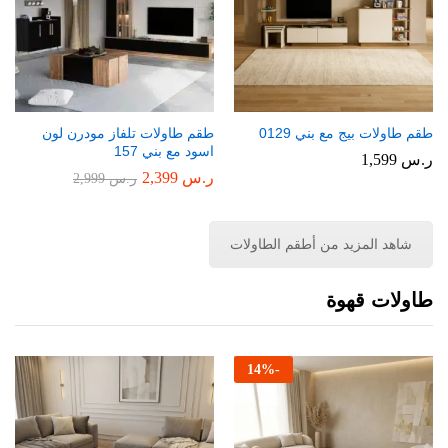
طقم طاولات بيج مع بني 0129
طقم طاولات تلفاز مودرن لون
اسود مع بني 157
ر.س
1,599
ر.س
2,399
ر.س
2,999
شاهد المزيد من أطقم الطاولات
طاولات قهوة
14
%
-