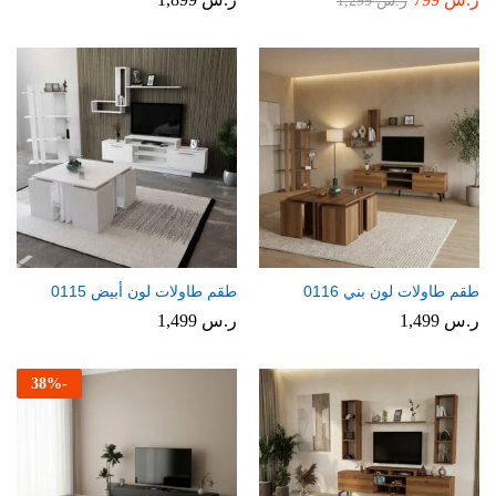
ر.س
1,299
طقم طاولات لون بني 0116
طقم طاولات لون أبيض 0115
ر.س
1,499
ر.س
1,499
38
%
-