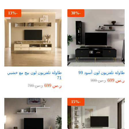
13
%
-
30
%
-
طاولة تلفزيون لون أسود 99
طاولة تلفزيون لون بيج مع خشبي
71
ر.س
699
ر.س
999
ر.س
699
ر.س
799
15
%
-