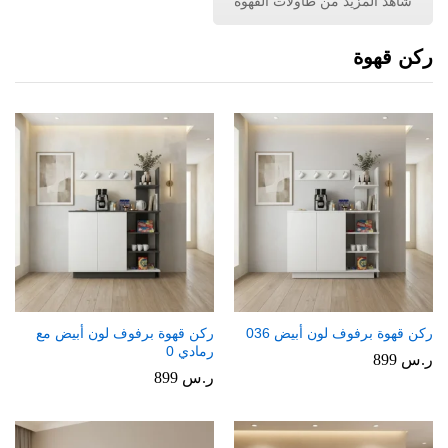
شاهد المزيد من طاولات القهوة
ركن قهوة
ركن قهوة برفوف لون أبيض 036
ركن قهوة برفوف لون أبيض مع
رمادي 0
ر.س
899
ر.س
899