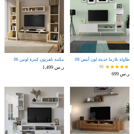
طاولة بلازما حديثة لون أبيض 08
مكتبة تلفزيون كبيرة لونين 36
01
ر.س
1,499
ر.س
699
تم التقييم
5.00
من 5