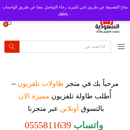
متاح التقسيط عن طريق تابي للمزيد رجاء التواصل معنا عن طريق الواتساب
...
تجاهل
0
بحث
مرحباً بك في متجر
طاولات تلفزيون
–
أُطلب
طاولة تلفزيون
مميزة الان
بالتسوق
أونلاين
عبر متجرنا
واتساب
0555811639