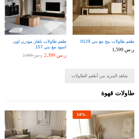
طقم طاولات بيج مع بني 0129
طقم طاولات تلفاز مودرن لون
اسود مع بني 157
ر.س
1,599
ر.س
2,399
ر.س
2,999
شاهد المزيد من أطقم الطاولات
طاولات قهوة
14
%
-