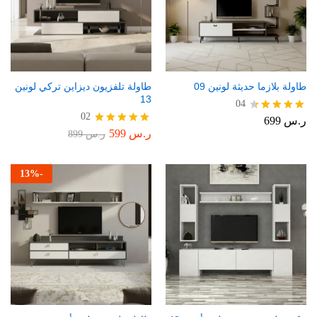
طاولة بلازما حديثة لونين 09
طاولة تلفزيون ديزاين تركي لونين
13
04
02
ر.س
699
تم التقييم
4.50
ر.س
599
تم التقييم
ر.س
899
من 5
5.00
من 5
13
%
-