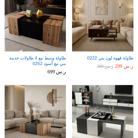
طاولة قهوة لون بني 0222
طاولة وسط مع 4 طاولات خدمة
بني مع أسود 0252
ر.س
299
ر.س
399
ر.س
699