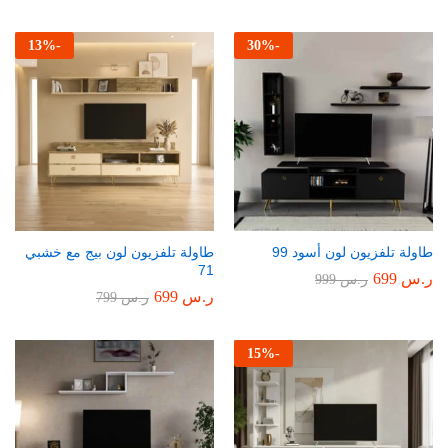
13
%
-
30
%
-
طاولة تلفزيون لون أسود 99
طاولة تلفزيون لون بيج مع خشبي
71
ر.س
699
ر.س
999
ر.س
699
ر.س
799
15
%
-