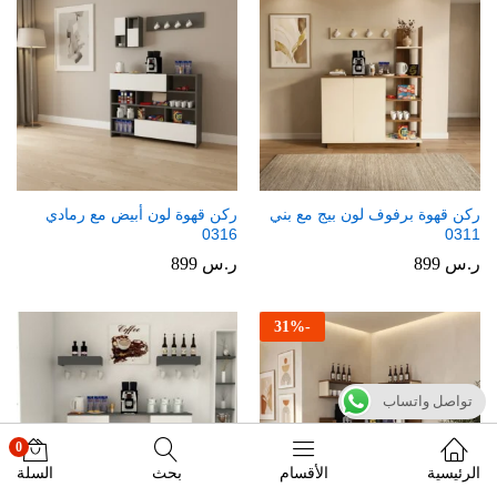
ركن قهوة برفوف لون بيج مع بني
ركن قهوة لون أبيض مع رمادي
0316
0311
ر.س
899
ر.س
899
31
%
-
تواصل واتساب
0
الرئيسية
الأقسام
بحث
السلة