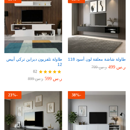
طاولة شاشة معلقة لون أسود 118
طاولة تلفزيون ديزاين تركي أبيض
12
ر.س
499
ر.س
799
02
ر.س
599
تم التقييم
ر.س
899
5.00
من 5
23
%
-
38
%
-