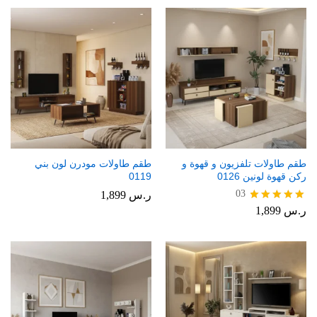
طقم طاولات تلفزيون و قهوة و
طقم طاولات مودرن لون بني
ركن قهوة لونين 0126
0119
03
ر.س
1,899
ر.س
1,899
تم التقييم
5.00
من 5