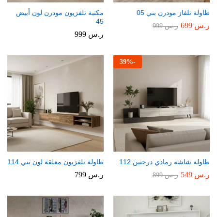
طاولة تلفاز مودرن بني 05
مكتبة تلفزيون مودرن لون أبيض
45
ر.س
699
ر.س
999
ر.س
999
39
%
-
طاولة شاشة رمادي درجتين 112
طاولة تلفزيون معلقة لون بني 114
ر.س
549
ر.س
799
ر.س
899