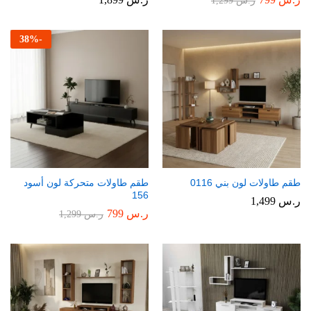
ر.س
1,299
38
%
-
طقم طاولات لون بني 0116
طقم طاولات متحركة لون أسود
156
ر.س
1,499
ر.س
799
ر.س
1,299