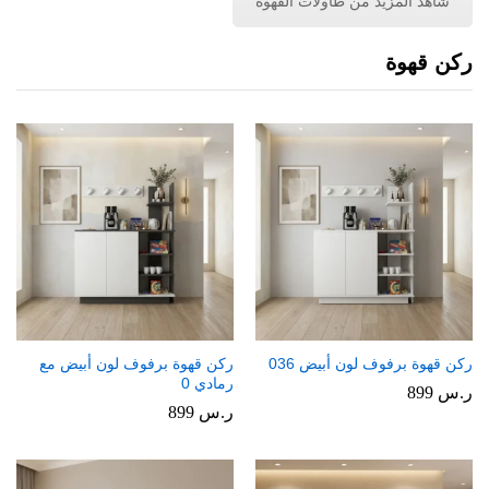
شاهد المزيد من طاولات القهوة
ركن قهوة
ركن قهوة برفوف لون أبيض 036
ركن قهوة برفوف لون أبيض مع
رمادي 0
ر.س
899
ر.س
899