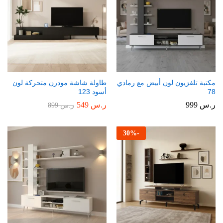
مكتبة تلفزيون لون أبيض مع رمادي
طاولة شاشة مودرن متحركة لون
78
أسود 123
ر.س
999
ر.س
549
ر.س
899
30
%
-