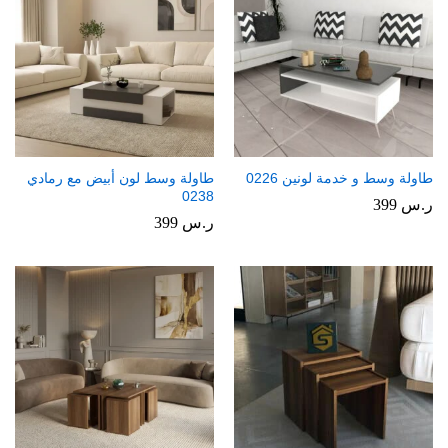
طاولة وسط و خدمة لونين 0226
طاولة وسط لون أبيض مع رمادي
0238
ر.س
399
ر.س
399