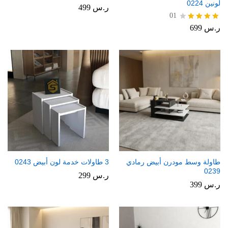
لونين 0224
ر.س
499
01
ر.س
699
تم
التقييم
4.00
من 5
طاولة وسط مودرن أبيض رمادي
3 طاولات خدمة لون أبيض 0243
0239
ر.س
299
ر.س
399