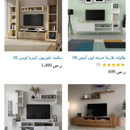
طاولة بلازما حديثة لون أبيض 08
مكتبة تلفزيون كبيرة لونين 36
01
ر.س
1,499
ر.س
699
تم التقييم
5.00
من 5