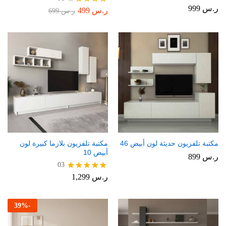
ر.س
999
ر.س
499
تم
ر.س
699
التقييم
4.00
من 5
مكتبة تلفزيون حديثة لون أبيض 46
مكتبة تلفزيون بلازما كبيرة لون
أبيض 10
ر.س
899
03
ر.س
1,299
تم التقييم
5.00
من 5
39
%
-