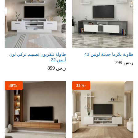
طاولة بلازما حديثة لونين 43
طاولة تلفزيون تصميم تركي لون
أبيض 22
ر.س
799
ر.س
899
30
%
-
33
%
-