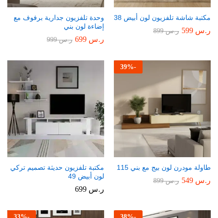
مكتبة شاشة تلفزيون لون أبيض 38
وحدة تلفزيون جدارية برفوف مع
إضاءة لون بني
ر.س
599
ر.س
899
ر.س
699
ر.س
999
39
%
-
طاولة مودرن لون بيج مع بني 115
مكتبة تلفزيون حديثة تصميم تركي
لون أبيض 49
ر.س
549
ر.س
899
ر.س
699
33
%
-
38
%
-