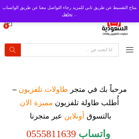
متاح التقسيط عن طريق تابي للمزيد رجاء التواصل معنا عن طريق الواتساب
...
تجاهل
0
بحث
مرحباً بك في متجر
طاولات تلفزيون
–
أُطلب
طاولة تلفزيون
مميزة الان
بالتسوق
أونلاين
عبر متجرنا
واتساب
0555811639