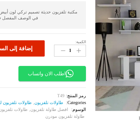
مكتبة تلفزيون حديثة تصميم تركي لون أبي
في الوصف المفصل ف
الكمية:
مكتبة
إضافة إلى الس
تلفزيون
حديثة
تصميم
تركي
اطلب الان واتساب
لون
أبيض
49
رمز المنتج:
T49
الكمية
Categories:
طاولات تلفزيون
,
طاولات تلفزيون ل
الوسوم:
افضل طاولة تلفزيون
,
طاولات تلفزيون
طاولة تلفزيون مودرن