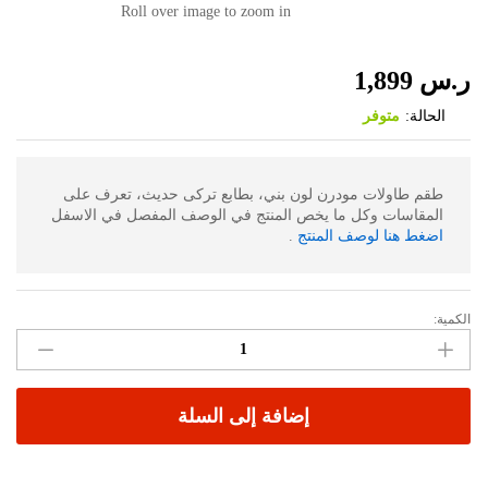
Roll over image to zoom in
ر.س
1,899
الحالة:
متوفر
طقم طاولات مودرن لون بني، بطابع تركى حديث، تعرف على
المقاسات وكل ما يخص المنتج في الوصف المفصل في الاسفل
اضغط هنا لوصف المنتج
.
الكمية:
طقم
طاولات
مودرن
لون
إضافة إلى السلة
بني
0119
الكمية