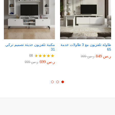
طاولة تلفزيون مع 3 طاولات خدمة
مكتبة تلفزيون حديثة تصميم تركي
31
65
08
ر.س
849
ر.س
999
ر.س
699
تم التقييم
ر.س
999
4.75
من 5