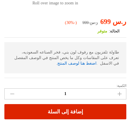
Roll over image to zoom in
ر.س
699
ر.س
999
(-30%)
الحالة:
متوفر
طاولة تلفزيون مع رفوف لون بني، فخر الصناعه السعوديه،
تعرف على المقاسات وكل ما يخص المنتج في الوصف المفصل
في الاسفل .
اضغط هنا لوصف المنتج
.
الكمية:
طاولة
تلفزيون
مع
رفوف
إضافة إلى السلة
لون
بني
82