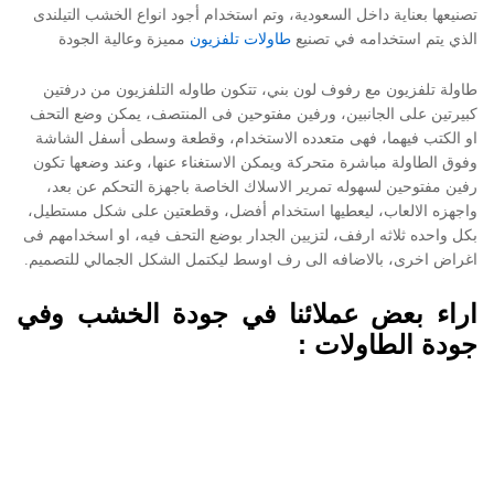
تصنيعها بعناية داخل السعودية، وتم استخدام أجود انواع الخشب التيلندى
الذي يتم استخدامه في تصنيع
طاولات تلفزيون
مميزة وعالية الجودة
طاولة تلفزيون مع رفوف لون بني، تتكون طاوله التلفزيون من درفتين
كبيرتين على الجانبين، ورفين مفتوحين فى المنتصف، يمكن وضع التحف
او الكتب فيهما، فهى متعدده الاستخدام، وقطعة وسطى أسفل الشاشة
وفوق الطاولة مباشرة متحركة ويمكن الاستغناء عنها، وعند وضعها تكون
رفين مفتوحين لسهوله تمرير الاسلاك الخاصة باجهزة التحكم عن بعد،
واجهزه الالعاب، ليعطيها استخدام أفضل، وقطعتين على شكل مستطيل،
بكل واحده ثلاثه ارفف، لتزيين الجدار بوضع التحف فيه، او اسخدامهم فى
اغراض اخرى، بالاضافه الى رف اوسط ليكتمل الشكل الجمالي للتصميم.
اراء بعض عملائنا في جودة الخشب وفي
جودة الطاولات :