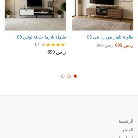
طاولة تلفاز مودرن بني 05
طاولة بلازما حديثة لونين 09
04
ر.س
699
ر.س
999
ر.س
699
تم التقييم
4.50
من 5
الرئيسية
المتجر