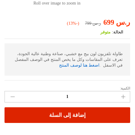
Roll over image to zoom in
ر.س
699
ر.س
799
(-13%)
الحالة:
متوفر
طاولة تلفزيون لون بيج مع خشبي، صناعة وطنية عالية الجودة،
تعرف على المقاسات وكل ما يخص المنتج في الوصف المفصل
في الاسفل .
اضغط هنا لوصف المنتج
الكمية:
طاولة
تلفزيون
لون
بيج
إضافة إلى السلة
مع
خشبي
71