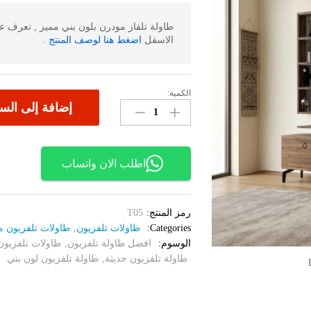
طاولة تلفاز مودرن بلون بني مميز , تعرف
الاسفل
اضغط هنا لوصف المنتج
.
الكمية:
طاولة
إضافة إلى الس
تلفاز
مودرن
بني
05
اطلب الان واتساب
الكمية
رمز المنتج:
T05
Categories:
طاولات تلفزيون
,
طاولات تلفزيون مقاس 
الوسوم:
افضل طاولة تلفزيون
,
طاولات تلفزيون
طاولة تلفزيون حديثة
,
طاولة تلفزيون لون بني