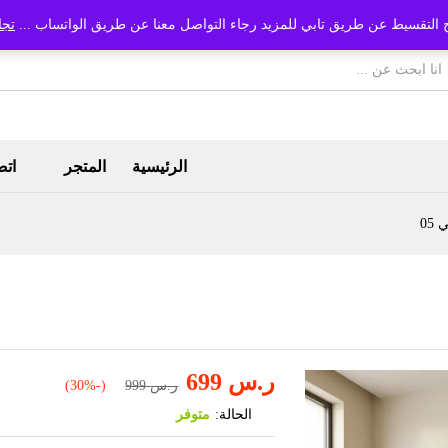
 التقسيط عن طريق تابي للمزيد رجاء التواصل معنا عن طريق الواتساب ...
تجا
الرئيسية
المتجر
اتص
05
ر.س
699
ر.س
999
(-30%)
الحالة:
متوفر