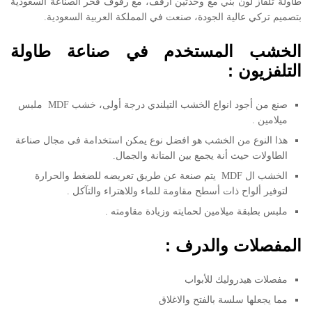
طاولة تلفاز لون بني مع وحدتين أرفف، مع رفوف فخر الصناعة السعودية
بتصميم تركي عالية الجودة، صنعت في المملكة العربية السعودية.
الخشب المستخدم في صناعة طاولة
التلفزيون :
صنع من أجود انواع الخشب التيلندي درجة أولى، خشب MDF ملبس
ميلامين .
هذا النوع من الخشب هو افضل نوع يمكن استخدامة فى مجال صناعة
الطاولات حيث أنة يجمع بين المتانة والجمال.
الخشب ال MDF يتم صنعة عن طريق تعريضه للضغط والحرارة
لتوفير ألواح ذات أسطح مقاومة للماء وللاهتراء والتآكل .
ملبس بطبقة ميلامين لحمايته وزيادة مقاومته .
المفصلات والدرف :
مفصلات هيدروليك للأبواب
مما يجعلها سلسة بالفتح والاغلاق