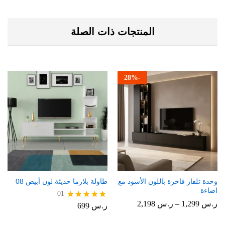
المنتجات ذات الصلة
28
%
-
وحدة تلفاز فاخرة باللون الأسود مع
طاولة بلازما حديثة لون أبيض 08
اضاءة
01
نطاق
ر.س
1,299
–
ر.س
2,198
ر.س
699
تم التقييم
السعر:
5.00
من
من 5