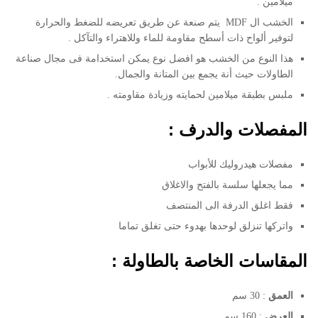
ميلامين .
الخشب ال MDF يتم صنعة عن طريق تعريضه للضغط والحرارة
لتوفير ألواح ذات أسطح مقاومة للماء وللاهتراء والتآكل .
هذا النوع من الخشب هو افضل نوع يمكن استخدامة فى مجال صناعة
الطاولات حيث أنة يجمع بين المتانة والجمال.
ملبس بطبقة ميلامين لحمايته وزيادة مقاومته .
المفصلات والدرف :
مفصلات هيدروليك للأبواب
مما يجعلها سلسة بالفتح والاغلاق
فقط اغلق الدرفة الى المنتصف
واتركها تنزلق لوحدها بهدوء حتى تغلق تماما
المقاسات الخاصة بالطاولة :
العمق
: 30 سم
العرض
: 160 سم