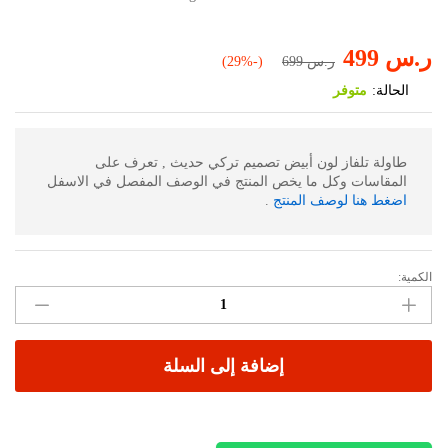
ر.س
499
ر.س
699
(-29%)
الحالة:
متوفر
طاولة تلفاز لون أبيض تصميم تركي حديث , تعرف على
المقاسات وكل ما يخص المنتج في الوصف المفصل في الاسفل
اضغط هنا لوصف المنتج
.
الكمية:
طاولة
تلفاز
لون
أبيض
إضافة إلى السلة
17
الكمية