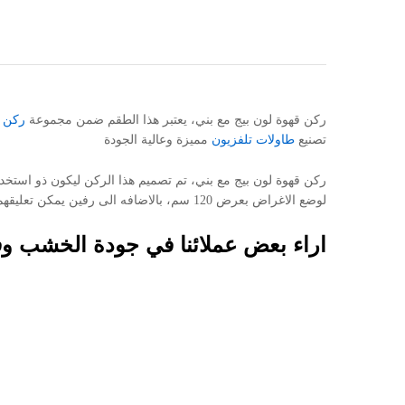
ركن قهوة لون بيج مع بني، يعتبر هذا الطقم ضمن مجموعة
ركن 
تصنيع
طاولات تلفزيون
مميزة وعالية الجودة
ركن قهوة لون بيج مع بني، تم تصميم هذا الركن ليكون ذو است
لوضع الاغراض بعرض 120 سم، بالاضافه الى رفين يمكن تعليقهم على الجدار بحامل للمجات، وتم التصميم باللون البيج مع اللون البني.
اراء بعض عملائنا في جودة الخشب وف