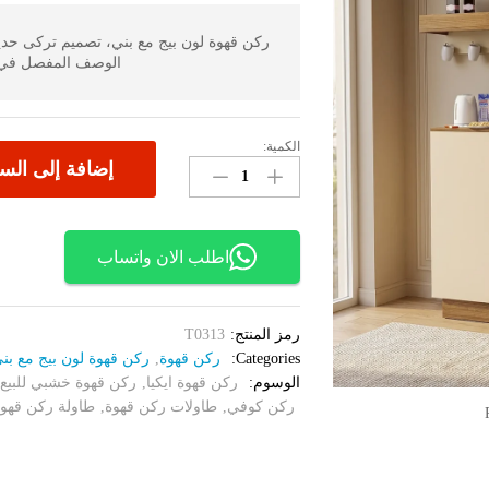
ركن قهوة لون بيج مع بني، تصميم تركى ح
الوصف المفصل في 
الكمية:
ركن
إضافة إلى الس
قهوة
لون
بيج
مع
اطلب الان واتساب
بني
0313
الكمية
رمز المنتج:
T0313
Categories:
ركن قهوة
,
ركن قهوة لون بيج مع بن
الوسوم:
ركن قهوة ايكيا
,
ركن قهوة خشبي للبيع
,
ركن كوفي
,
طاولات ركن قهوة
,
طاولة ركن قهوة