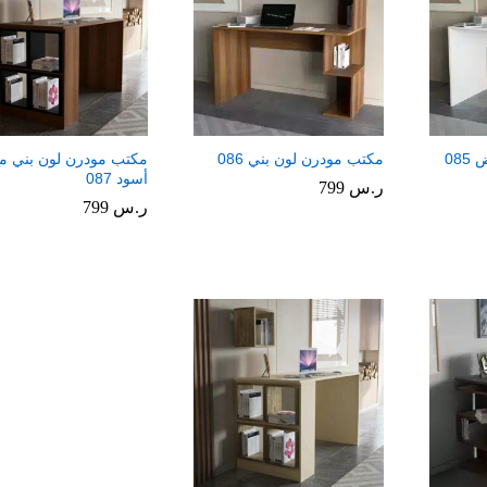
08
مكتب مودرن لون بني 086
مكتب مودرن لون بني م
أسود 087
ر.س
ر.س
799
799
ر.س
ر.س
799
799