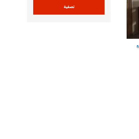
تصفية
ع