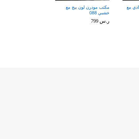
دي مع
مكتب مودرن لون بيج مع
خشبي 088
ر.س
ر.س
799
799