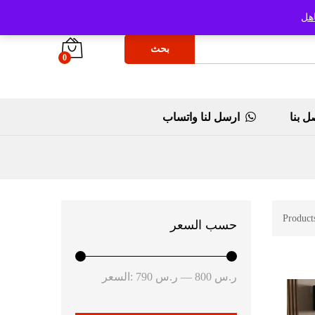
هل
بحث
0
ل بنا
ارسل لنا واتساب
Product
حسب السعر
أدنى
أعلى
ر.س 800
—
ر.س 790
السعر:
سعر
سعر