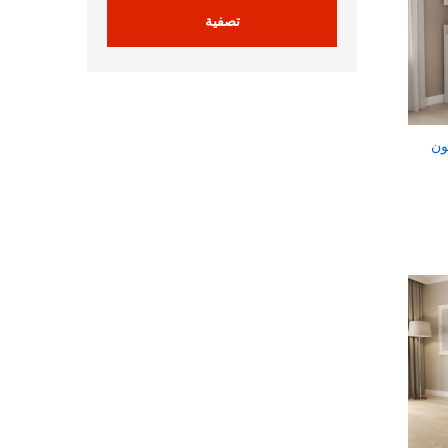
تصفية
ون