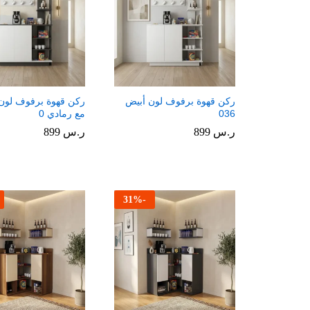
ركن قهوة برفوف لون أبيض
ركن قهوة برفوف لون
036
مع رمادي 0
ر.س
ر.س
899
899
ر.س
ر.س
899
899
31
%
-