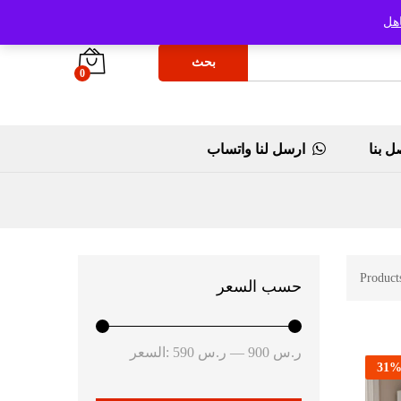
هل
بحث
0
ل بنا
ارسل لنا واتساب
Product
حسب السعر
أدنى
أعلى
ر.س 900
—
ر.س 590
السعر:
31
سعر
سعر