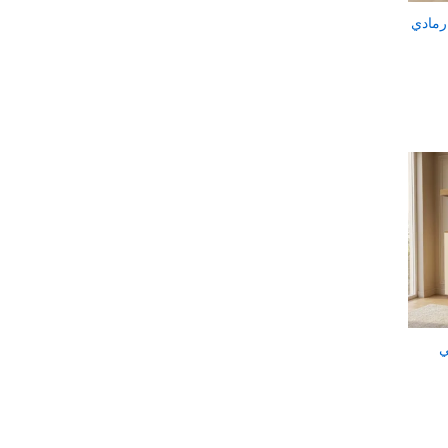
رمادي
ي