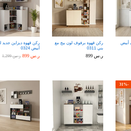
 أبيض
ركن قهوة برفوف لون بيج مع
ركن قهوة ديزاين جديد ل
بني 0311
أبيض 0324
ر.س
ر.س
899
899
ر.س
ر.س
899
899
ر.س
ر.س
1,299
1,299
31
%
-