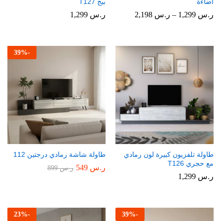
اضاءة
بيج T127
نطاق
ر.س
1,299
–
ر.س
2,198
ر.س
1,299
السعر:
من
خلال
39
%
-
طاولة تلفزيون كبيرة لون رمادي
طاولة شاشة رمادي درجتين 112
مع حجري T126
ر.س
549
ر.س
899
ر.س
1,299
23
%
-
39
%
-