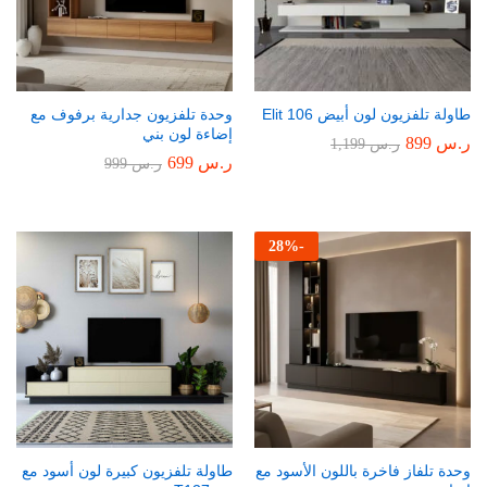
طاولة تلفزيون لون أبيض Elit 106
وحدة تلفزيون جدارية برفوف مع
إضاءة لون بني
ر.س
899
ر.س
1,199
ر.س
699
ر.س
999
28
%
-
وحدة تلفاز فاخرة باللون الأسود مع
طاولة تلفزيون كبيرة لون أسود مع