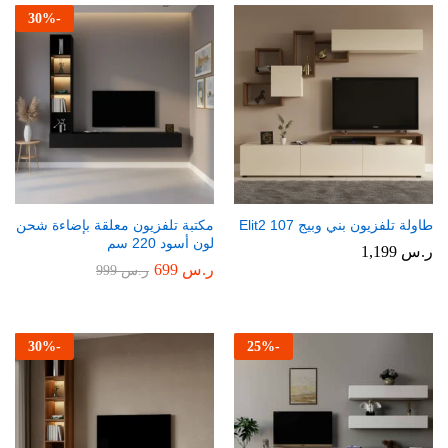
30
%
-
طاولة تلفزيون بني وبيج Elit2 107
مكتبة تلفزيون معلقة بإضاءة شحن
لون أسود 220 سم
ر.س
1,199
ر.س
699
ر.س
999
30
%
-
25
%
-