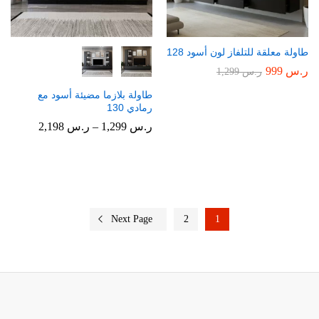
طاولة معلقة للتلفاز لون أسود 128
ر.س
999
ر.س
1,299
طاولة بلازما مضيئة أسود مع
رمادي 130
نطاق
ر.س
1,299
–
ر.س
2,198
السعر:
من
خلال
Next Page
2
1