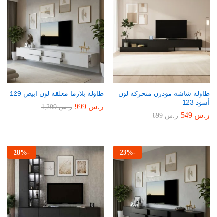
طاولة شاشة مودرن متحركة لون
طاولة بلازما معلقة لون ابيض 129
أسود 123
ر.س
999
ر.س
1,299
ر.س
549
ر.س
899
28
%
-
23
%
-