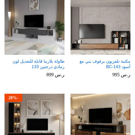
مكتبة تلفزيون برفوف بني مع
طاولة بلازما قابلة للتعديل لون
أسود BC-143
رمادي درجتين 133
ر.س
995
ر.س
899
28
%
-