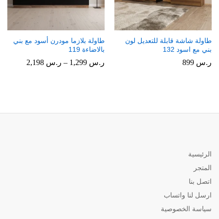
طاولة شاشة قابلة للتعديل لون
طاولة بلازما مودرن أسود مع بني
بني مع اسود 132
بالاضاءة 119
نطاق
ر.س
899
ر.س
1,299
–
ر.س
2,198
السعر:
من
خلال
الرئيسية
المتجر
اتصل بنا
ارسل لنا واتساب
سياسة الخصوصية