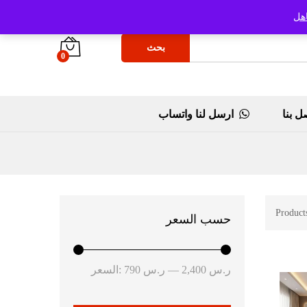
هل
بحث
0
ل بنا
ارسل لنا واتساب
Product
حسب السعر
أدنى
أعلى
ر.س 2,400
—
ر.س 790
السعر:
سعر
سعر