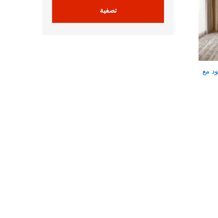
تصفية
د مع