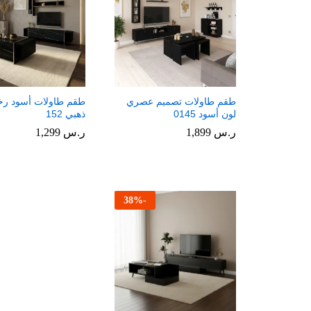
طقم طاولات تصميم عصري
طقم طاولات أسود رخ
لون أسود 0145
ذهبي 152
ر.س
ر.س
1,899
1,899
ر.س
ر.س
1,299
1,299
38
%
-