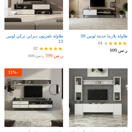
طاولة بلازما حديثة لونين 09
طاولة تلفزيون ديزاين تركي لونين
13
04
02
ر.س
699
تم التقييم
4.50
ر.س
599
تم التقييم
ر.س
899
من 5
5.00
من 5
13
%
-