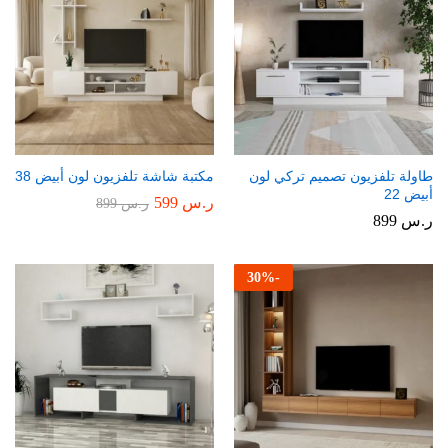
طاولة تلفزيون تصميم تركي لون
مكتبة شاشة تلفزيون لون أبيض 38
أبيض 22
ر.س
599
ر.س
899
ر.س
899
30
%
-