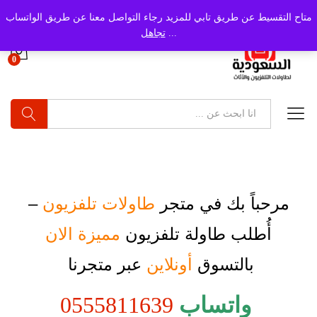
متاح التقسيط عن طريق تابي للمزيد رجاء التواصل معنا عن طريق الواتساب
...
تجاهل
0
بحث
مرحباً بك في متجر
طاولات تلفزيون
–
أُطلب
طاولة تلفزيون
مميزة الان
بالتسوق
أونلاين
عبر متجرنا
واتساب
0555811639