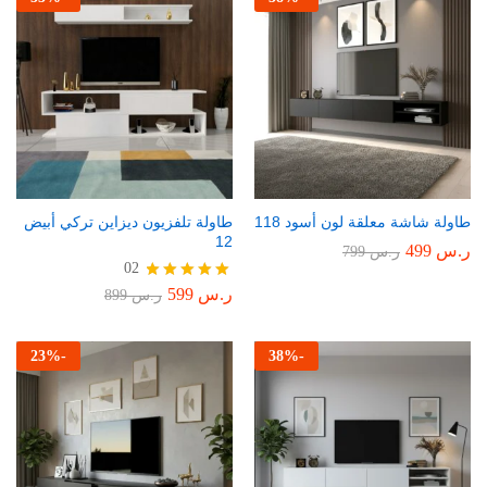
طاولة شاشة معلقة لون أسود 118
طاولة تلفزيون ديزاين تركي أبيض
12
ر.س
499
ر.س
799
02
ر.س
599
تم التقييم
ر.س
899
5.00
من 5
23
%
-
38
%
-