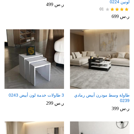
لونين 0224
ر.س
499
01
ر.س
699
تم
التقييم
4.00
من 5
طاولة وسط مودرن أبيض رمادي
3 طاولات خدمة لون أبيض 0243
0239
ر.س
299
ر.س
399