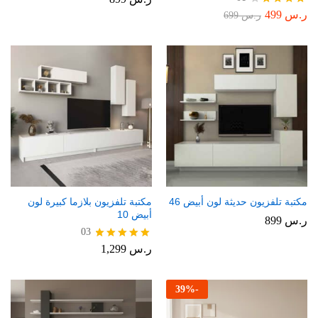
ر.س
499
تم
ر.س
699
التقييم
4.00
من 5
مكتبة تلفزيون حديثة لون أبيض 46
مكتبة تلفزيون بلازما كبيرة لون
أبيض 10
ر.س
899
03
ر.س
1,299
تم التقييم
5.00
من 5
39
%
-