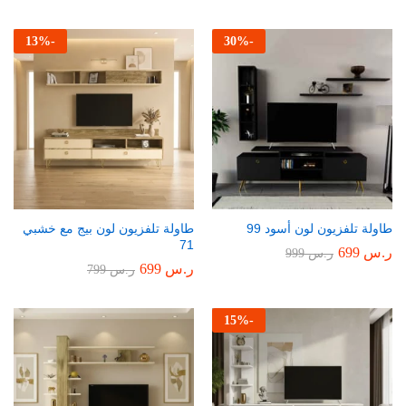
13
%
-
30
%
-
طاولة تلفزيون لون أسود 99
طاولة تلفزيون لون بيج مع خشبي
71
ر.س
699
ر.س
999
ر.س
699
ر.س
799
15
%
-