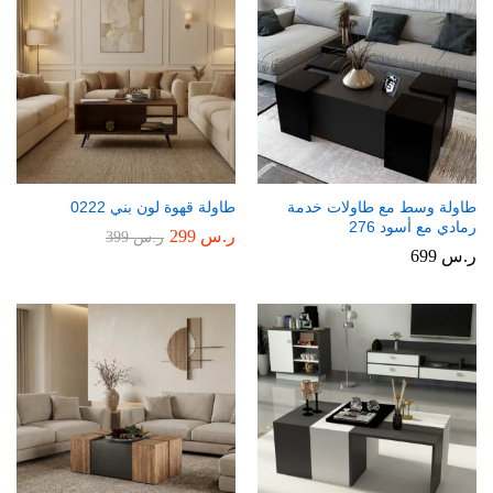
طاولة وسط مع طاولات خدمة
طاولة قهوة لون بني 0222
رمادي مع أسود 276
ر.س
299
ر.س
399
ر.س
699