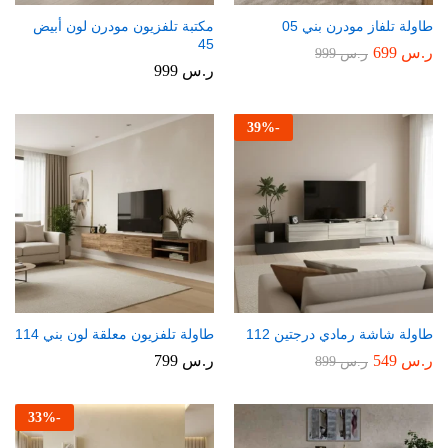
طاولة تلفاز مودرن بني 05
مكتبة تلفزيون مودرن لون أبيض
45
ر.س
699
ر.س
999
ر.س
999
39
%
-
طاولة شاشة رمادي درجتين 112
طاولة تلفزيون معلقة لون بني 114
ر.س
549
ر.س
799
ر.س
899
33
%
-