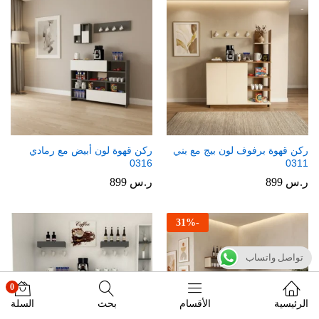
ركن قهوة برفوف لون بيج مع بني
ركن قهوة لون أبيض مع رمادي
0316
0311
ر.س
899
ر.س
899
31
%
-
تواصل واتساب
0
الرئيسية
الأقسام
بحث
السلة