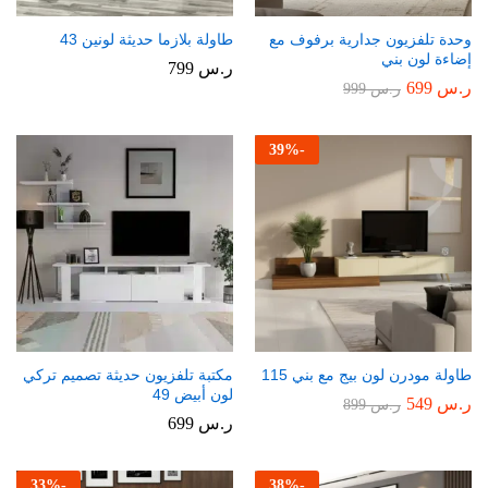
وحدة تلفزيون جدارية برفوف مع
طاولة بلازما حديثة لونين 43
إضاءة لون بني
ر.س
799
ر.س
699
ر.س
999
39
%
-
طاولة مودرن لون بيج مع بني 115
مكتبة تلفزيون حديثة تصميم تركي
لون أبيض 49
ر.س
549
ر.س
899
ر.س
699
33
%
-
38
%
-