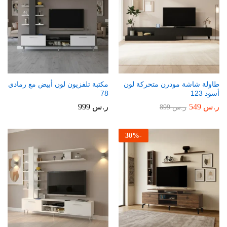
طاولة شاشة مودرن متحركة لون
مكتبة تلفزيون لون أبيض مع رمادي
أسود 123
78
ر.س
549
ر.س
999
ر.س
899
30
%
-