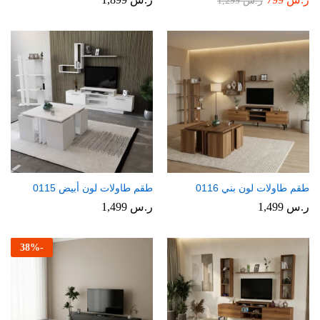
ر.س
1,299
طقم طاولات لون بني 0116
طقم طاولات لون أبيض 0115
ر.س
1,499
ر.س
1,499
38
%
-