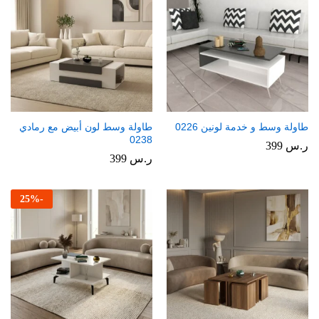
طاولة وسط و خدمة لونين 0226
طاولة وسط لون أبيض مع رمادي
0238
ر.س
399
ر.س
399
25
%
-