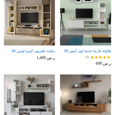
طاولة بلازما حديثة لون أبيض 08
مكتبة تلفزيون كبيرة لونين 36
01
ر.س
1,499
ر.س
699
تم التقييم
5.00
من 5