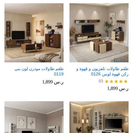
طقم طاولات تلفزيون و قهوة و
طقم طاولات مودرن لون بني
ركن قهوة لونين 0126
0119
03
ر.س
1,899
ر.س
1,899
تم التقييم
5.00
من 5