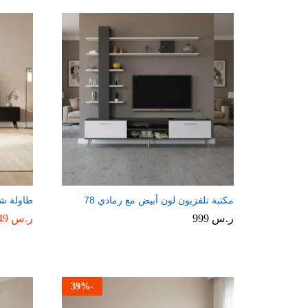
مكتبة تلفزيون لون أبيض مع رمادي 78
طاولة شا
ر.س
999
ر.س
549
39
%
-