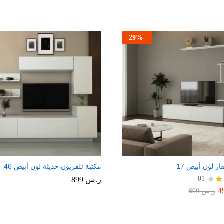
29
%
-
از لون أبيض 17
مكتبة تلفزيون حديثة لون أبيض 46
01
ر.س
899
ر.س
699