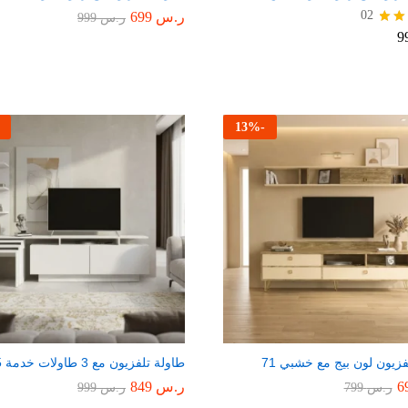
02
ر.س
699
ر.س
999
يم
13
%
-
فزيون لون بيج مع خشبي 71
طاولة تلفزيون مع 3 طاولات خدمة 65
ر.س
849
ر.س
799
ر.س
999