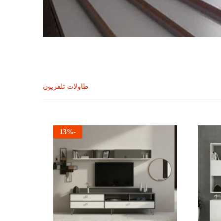
طاولات تلفزيون
13
%
-