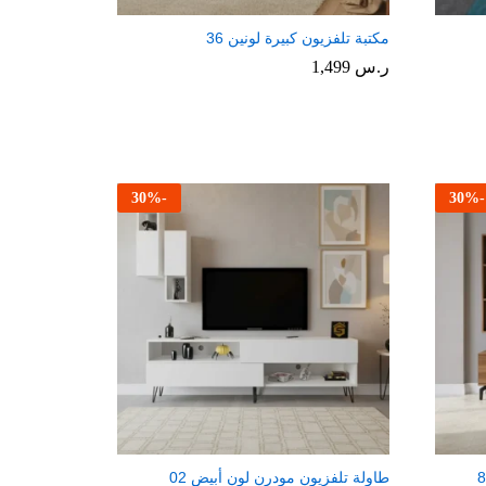
مكتبة تلفزيون كبيرة لونين 36
ر.س
1,499
30
%
-
30
%
-
طاولة تلفزيون مودرن لون أبيض 02