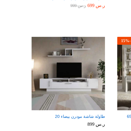
ر.س
699
ر.س
999
15
%
-
طاولة شاشة مودرن بيضاء 20
ر.س
899