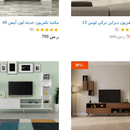
زيون ديزاين تركي لونين 13
مكتبة تلفزيون حديثة لون أبيض 48
01
02
ر.س
799
يم
تم التقييم
ر.س
899
5.00
من 5
30
%
-