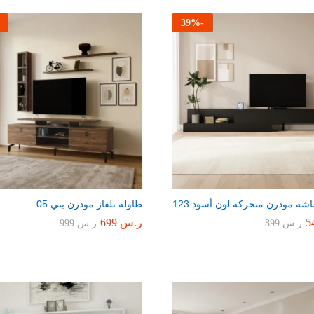
39
%
-
شة مودرن متحركة لون أسود 123
طاولة تلفاز مودرن بني 05
ر.س
699
ر.س
899
ر.س
999