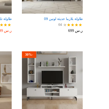
طاولة بلازما حديثة لونين 09
طاولة تلف
04
ر.س
699
ر.س
599
تم التقييم
تم التقي
5.00
4.50
من 5
من 5
30
%
-