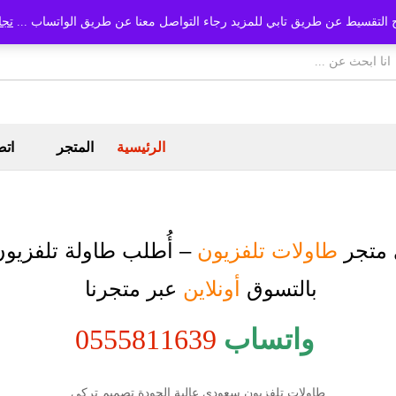
 التقسيط عن طريق تابي للمزيد رجاء التواصل معنا عن طريق الواتساب ...
تجا
الرئيسية
المتجر
اتص
 متجر
طاولات تلفزيون
– أُطلب
طاولة تلفزيو
بالتسوق
أونلاين
عبر متجرنا
واتساب
0555811639
طاولات تلفزيون سعودي عالية الجودة تصميم تركي