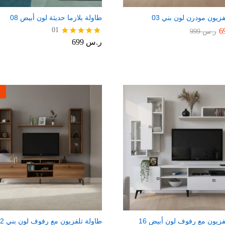
زيون مودرن لون بني 03
طاولة بلازما حديثة لون أبيض 08
01
ر.س
999
ر.س
699
تم التقييم
5.00
من 5
فزيون مع رفوف لون أبيض 16
طاولة تلفزيون مع رفوف لون بني 82