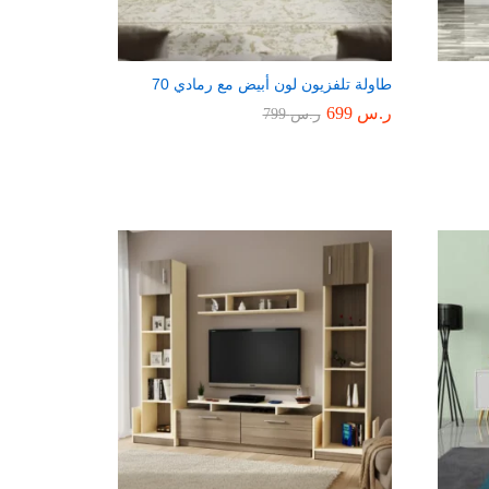
طاولة تلفزيون لون أبيض مع رمادي 70
ر.س
699
ر.س
799