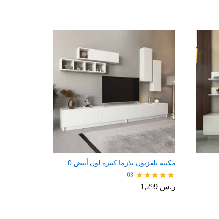
مكتبة تلفزيون بلازما كبيرة لون أبيض 10
03
ر.س
1,299
تم التقييم
5.00
من 5