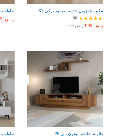
مكتبة تلفزيون حديثة تصميم تركي 31
طاولة تلف
08
ر.س
699
ر.س
699
تم التقييم
ر.س
999
4.75
من 5
طاولة شاشة مودرن بني 29
طاولة تل