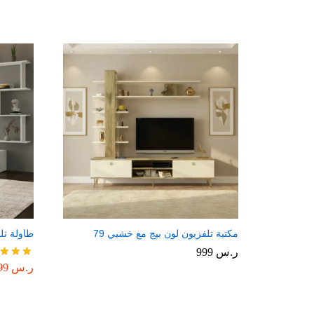
مكتبة تلفزيون لون بيج مع خشبي 79
طاولة تلف
ر.س
999
ر.س
499
تم
التقييم
4.00
من 5