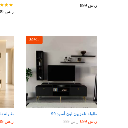
ر.س
899
ر.س
999
تم التقي
5.00
من 5
30
%
-
طاولة تلفزيون لون أسود 99
طاولة تل
ر.س
699
ر.س
699
ر.س
999