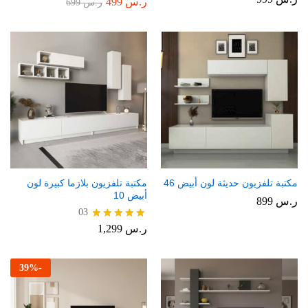
ر.س
499
تم
ر.س
699
التقييم
4.00
من 5
مكتبة تلفزيون حديثة لون أبيض 46
مكتبة تلفزيون بلازما كبيرة لون
أبيض 10
ر.س
899
03
ر.س
1,299
تم التقييم
5.00
من 5
39
%
-