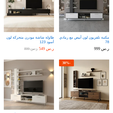
مكتبة تلفزيون لون أبيض مع رمادي
طاولة شاشة مودرن متحركة لون
78
أسود 123
ر.س
999
ر.س
549
ر.س
899
30
%
-