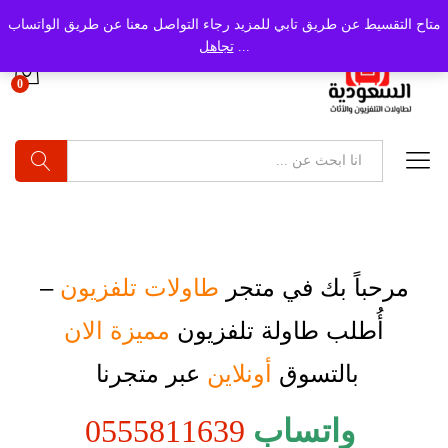
متاح التقسيط عن طريق تابي للمزيد رجاء التواصل معنا عن طريق الواتساب
...
تجاهل
0
بحث
مرحباً بك في متجر
طاولات تلفزيون
–
أُطلب
طاولة تلفزيون
مميزة الان
بالتسوق
أونلاين
عبر متجرنا
واتساب
0555811639