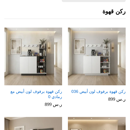
ركن قهوة
ركن قهوة برفوف لون أبيض 036
ركن قهوة برفوف لون أبيض مع
رمادي 0
ر.س
899
ر.س
899