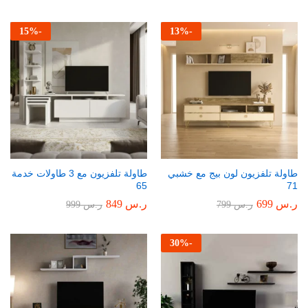
15
%
-
13
%
-
طاولة تلفزيون لون بيج مع خشبي
طاولة تلفزيون مع 3 طاولات خدمة
65
71
ر.س
699
ر.س
849
ر.س
799
ر.س
999
30
%
-