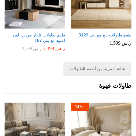
طقم طاولات بيج مع بني 0129
طقم طاولات تلفاز مودرن لون
اسود مع بني 157
ر.س
1,599
ر.س
2,399
ر.س
2,999
شاهد المزيد من أطقم الطاولات
طاولات قهوة
14
%
-