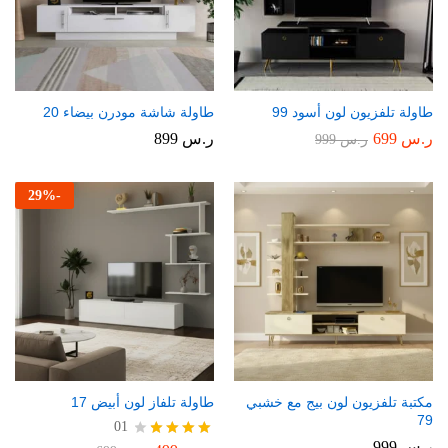
طاولة تلفزيون لون أسود 99
طاولة شاشة مودرن بيضاء 20
ر.س
699
ر.س
899
ر.س
999
29
%
-
مكتبة تلفزيون لون بيج مع خشبي
طاولة تلفاز لون أبيض 17
79
01
ر.س
999