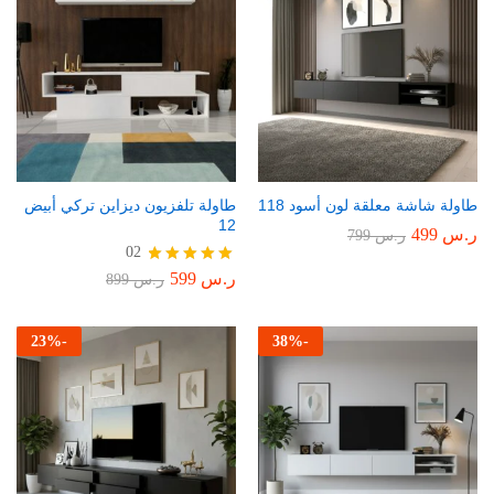
طاولة شاشة معلقة لون أسود 118
طاولة تلفزيون ديزاين تركي أبيض
12
ر.س
499
ر.س
799
02
ر.س
599
تم التقييم
ر.س
899
5.00
من 5
23
%
-
38
%
-