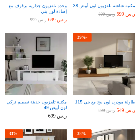
مكتبة شاشة تلفزيون لون أبيض 38
وحدة تلفزيون جدارية برفوف مع
إضاءة لون بني
ر.س
599
ر.س
899
ر.س
699
ر.س
999
39
%
-
طاولة مودرن لون بيج مع بني 115
مكتبة تلفزيون حديثة تصميم تركي
لون أبيض 49
ر.س
549
ر.س
899
ر.س
699
33
%
-
38
%
-