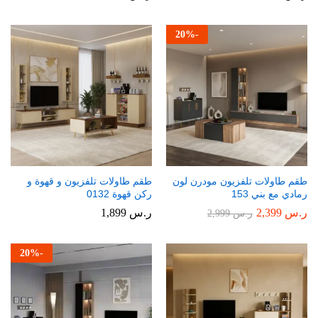
20
%
-
طقم طاولات تلفزيون مودرن لون
طقم طاولات تلفزيون و قهوة و
رمادي مع بني 153
ركن قهوة 0132
ر.س
2,399
ر.س
1,899
ر.س
2,999
20
%
-