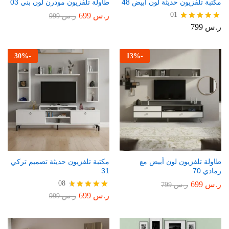
مكتبة تلفزيون حديثة لون أبيض 48
طاولة تلفزيون مودرن لون بني 03
01
ر.س
699
ر.س
999
ر.س
799
تم التقييم
5.00
من 5
30
%
-
13
%
-
طاولة تلفزيون لون أبيض مع
مكتبة تلفزيون حديثة تصميم تركي
رمادي 70
31
08
ر.س
699
ر.س
799
ر.س
699
تم التقييم
ر.س
999
4.75
من 5