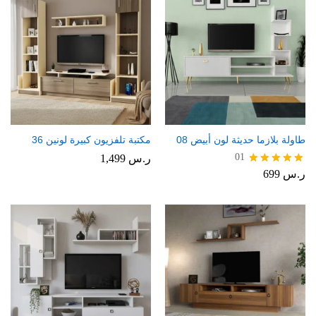
طاولة بلازما حديثة لون أبيض 08
مكتبة تلفزيون كبيرة لونين 36
01
ر.س
1,499
ر.س
699
تم التقييم
5.00
من 5