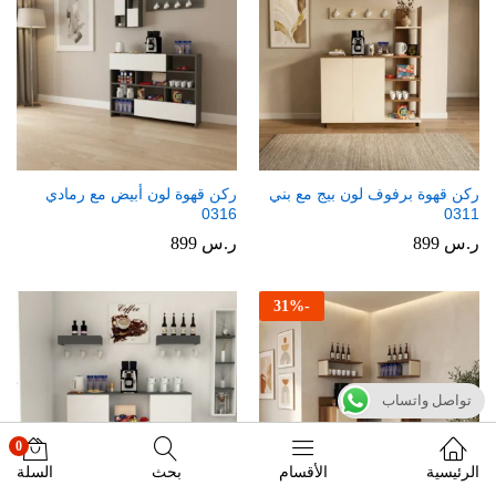
ركن قهوة برفوف لون بيج مع بني
ركن قهوة لون أبيض مع رمادي
0316
0311
ر.س
899
ر.س
899
31
%
-
تواصل واتساب
0
الرئيسية
الأقسام
بحث
السلة