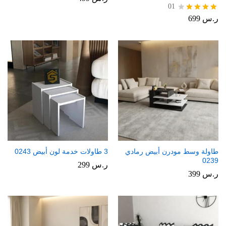
01
ر.س
699
تم
التقييم
4.00
من 5
طاولة وسط مودرن أبيض رمادي
3 طاولات خدمة لون أبيض 0243
0239
ر.س
299
ر.س
399