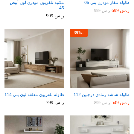
طاولة تلفاز مودرن بني 05
مكتبة تلفزيون مودرن لون أبيض
45
ر.س
699
ر.س
999
ر.س
999
39
%
-
طاولة شاشة رمادي درجتين 112
طاولة تلفزيون معلقة لون بني 114
ر.س
549
ر.س
799
ر.س
899