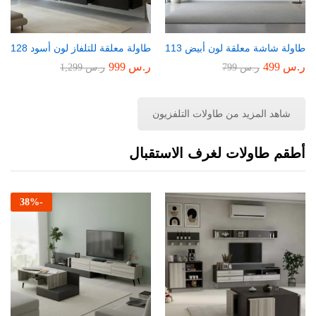
طاولة شاشة معلقة لون أبيض 113
طاولة معلقة للتلفاز لون أسود 128
ر.س
499
ر.س
999
ر.س
799
ر.س
1,299
شاهد المزيد من طاولات التلفزيون
أطقم طاولات لغرف الاستقبال
38
%
-