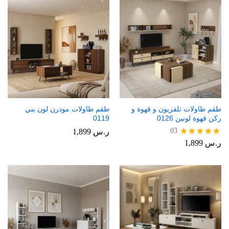
طقم طاولات تلفزيون و قهوة و
طقم طاولات مودرن لون بني
ركن قهوة لونين 0126
0119
03
ر.س
1,899
ر.س
1,899
تم التقييم
5.00
من 5