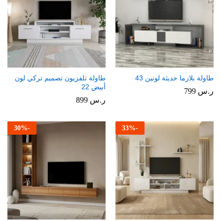
طاولة بلازما حديثة لونين 43
طاولة تلفزيون تصميم تركي لون
أبيض 22
ر.س
799
ر.س
899
30
%
-
33
%
-