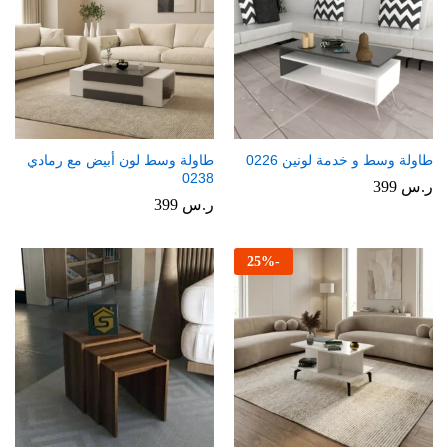
طاولة وسط و خدمة لونين 0226
طاولة وسط لون أبيض مع رمادي
0238
ر.س
399
ر.س
399
25
%
-