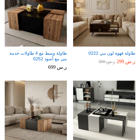
طاولة قهوة لون بني 0222
طاولة وسط مع 4 طاولات خدمة
بني مع أسود 0252
ر.س
299
ر.س
399
ر.س
699