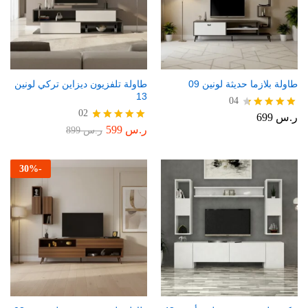
طاولة بلازما حديثة لونين 09
طاولة تلفزيون ديزاين تركي لونين
13
04
02
ر.س
699
تم التقييم
4.50
ر.س
599
تم التقييم
ر.س
899
من 5
5.00
من 5
30
%
-