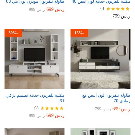
مكتبة تلفزيون حديثة لون أبيض 48
طاولة تلفزيون مودرن لون بني 03
01
ر.س
699
ر.س
999
ر.س
799
تم التقييم
5.00
من 5
30
%
-
13
%
-
طاولة تلفزيون لون أبيض مع
مكتبة تلفزيون حديثة تصميم تركي
رمادي 70
31
08
ر.س
699
ر.س
799
ر.س
699
تم التقييم
ر.س
999
4.75
من 5