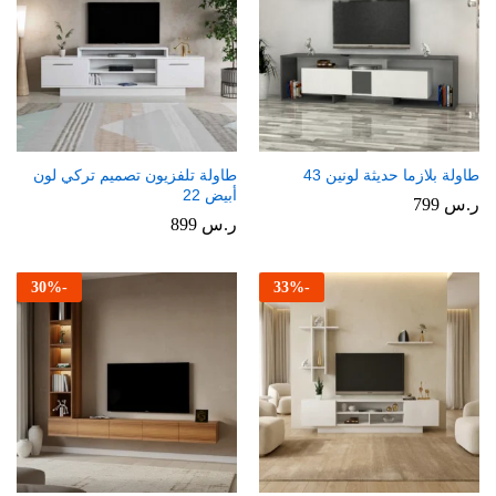
طاولة بلازما حديثة لونين 43
طاولة تلفزيون تصميم تركي لون
أبيض 22
ر.س
799
ر.س
899
30
%
-
33
%
-