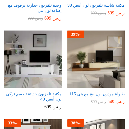
مكتبة شاشة تلفزيون لون أبيض 38
وحدة تلفزيون جدارية برفوف مع
إضاءة لون بني
ر.س
599
ر.س
899
ر.س
699
ر.س
999
39
%
-
طاولة مودرن لون بيج مع بني 115
مكتبة تلفزيون حديثة تصميم تركي
لون أبيض 49
ر.س
549
ر.س
899
ر.س
699
33
%
-
38
%
-