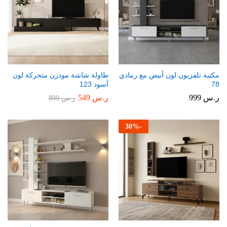
مكتبة تلفزيون لون أبيض مع رمادي
طاولة شاشة مودرن متحركة لون
78
أسود 123
ر.س
999
ر.س
549
ر.س
899
30
%
-