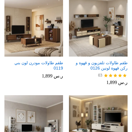
طقم طاولات تلفزيون و قهوة و
طقم طاولات مودرن لون بني
ركن قهوة لونين 0126
0119
03
ر.س
1,899
ر.س
1,899
تم التقييم
5.00
من 5