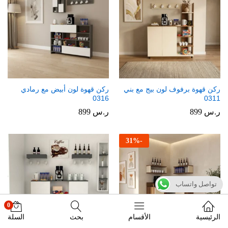
ركن قهوة برفوف لون بيج مع بني
ركن قهوة لون أبيض مع رمادي
0316
0311
ر.س
899
ر.س
899
31
%
-
تواصل واتساب
0
الرئيسية
الأقسام
بحث
السلة