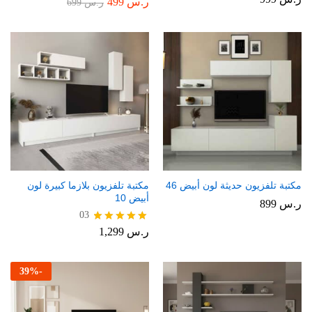
ر.س
499
تم
ر.س
699
التقييم
4.00
من 5
مكتبة تلفزيون حديثة لون أبيض 46
مكتبة تلفزيون بلازما كبيرة لون
أبيض 10
ر.س
899
03
ر.س
1,299
تم التقييم
5.00
من 5
39
%
-