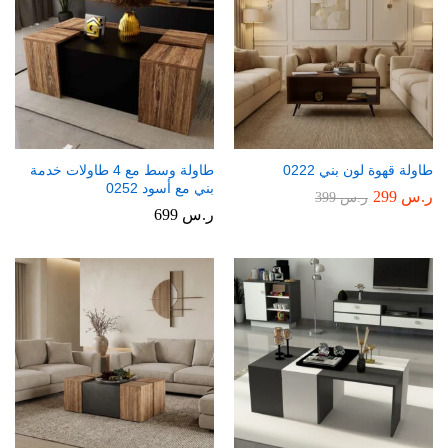
طاولة قهوة لون بني 0222
طاولة وسط مع 4 طاولات خدمة
بني مع أسود 0252
ر.س
299
ر.س
399
ر.س
699