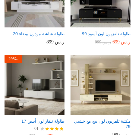
طاولة تلفزيون لون أسود 99
طاولة شاشة مودرن بيضاء 20
ر.س
699
ر.س
899
ر.س
999
29
%
-
مكتبة تلفزيون لون بيج مع خشبي
طاولة تلفاز لون أبيض 17
79
01
ر.س
999