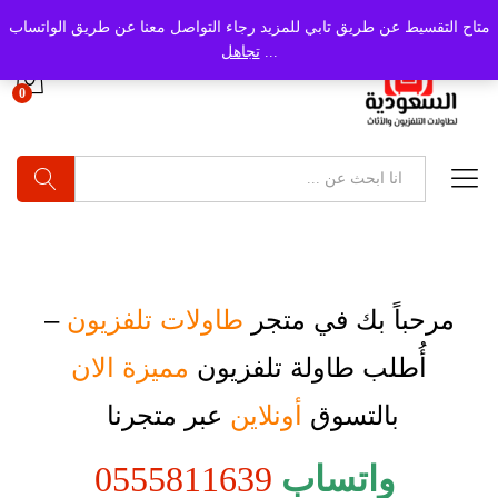
متاح التقسيط عن طريق تابي للمزيد رجاء التواصل معنا عن طريق الواتساب
...
تجاهل
0
بحث
مرحباً بك في متجر
طاولات تلفزيون
–
أُطلب
طاولة تلفزيون
مميزة الان
بالتسوق
أونلاين
عبر متجرنا
واتساب
0555811639