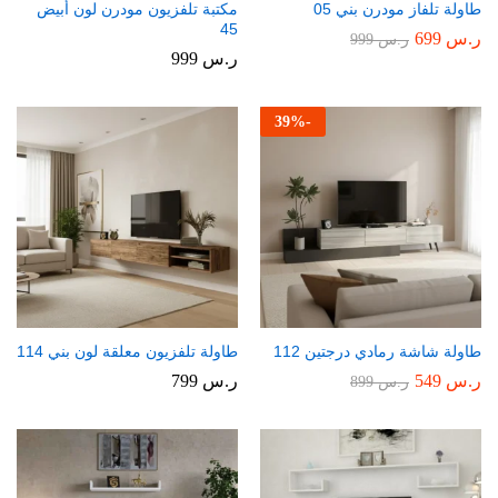
طاولة تلفاز مودرن بني 05
مكتبة تلفزيون مودرن لون أبيض
45
ر.س
699
ر.س
999
ر.س
999
39
%
-
طاولة شاشة رمادي درجتين 112
طاولة تلفزيون معلقة لون بني 114
ر.س
549
ر.س
799
ر.س
899