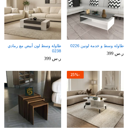
طاولة وسط و خدمة لونين 0226
طاولة وسط لون أبيض مع رمادي
0238
ر.س
399
ر.س
399
25
%
-