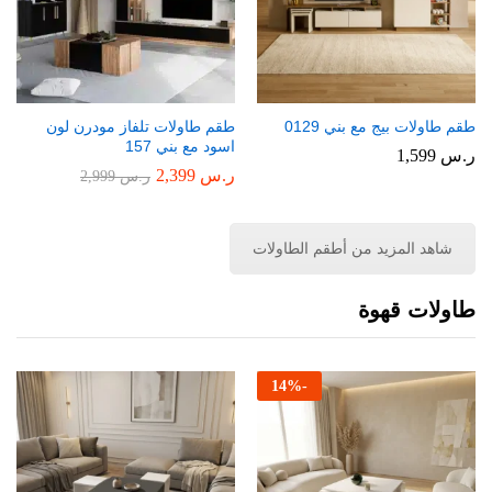
طقم طاولات بيج مع بني 0129
طقم طاولات تلفاز مودرن لون
اسود مع بني 157
ر.س
1,599
ر.س
2,399
ر.س
2,999
شاهد المزيد من أطقم الطاولات
طاولات قهوة
14
%
-