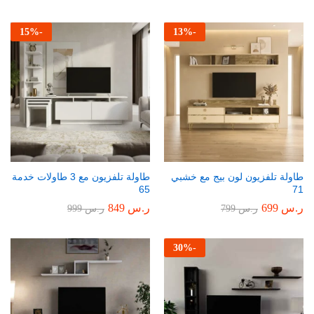
15
%
-
13
%
-
طاولة تلفزيون لون بيج مع خشبي
طاولة تلفزيون مع 3 طاولات خدمة
65
71
ر.س
699
ر.س
849
ر.س
799
ر.س
999
30
%
-