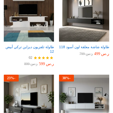
طاولة شاشة معلقة لون أسود 118
طاولة تلفزيون ديزاين تركي أبيض
12
ر.س
499
ر.س
799
02
ر.س
599
تم التقييم
ر.س
899
5.00
من 5
23
%
-
38
%
-