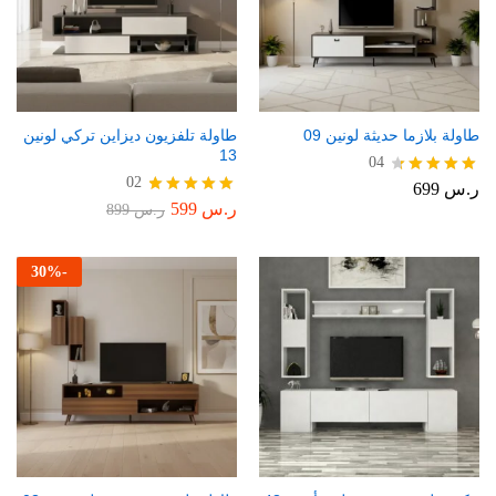
طاولة بلازما حديثة لونين 09
طاولة تلفزيون ديزاين تركي لونين
13
04
02
ر.س
699
تم التقييم
4.50
ر.س
599
تم التقييم
ر.س
899
من 5
5.00
من 5
30
%
-