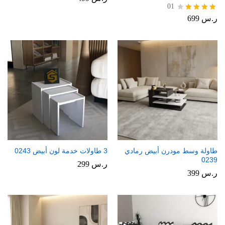
01
ر.س
699
تم
التقييم
4.00
من 5
طاولة وسط مودرن أبيض رمادي
3 طاولات خدمة لون أبيض 0243
0239
ر.س
299
ر.س
399