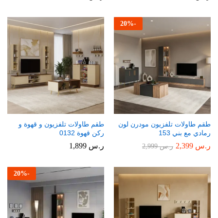
20
%
-
طقم طاولات تلفزيون مودرن لون
طقم طاولات تلفزيون و قهوة و
رمادي مع بني 153
ركن قهوة 0132
ر.س
2,399
ر.س
1,899
ر.س
2,999
20
%
-