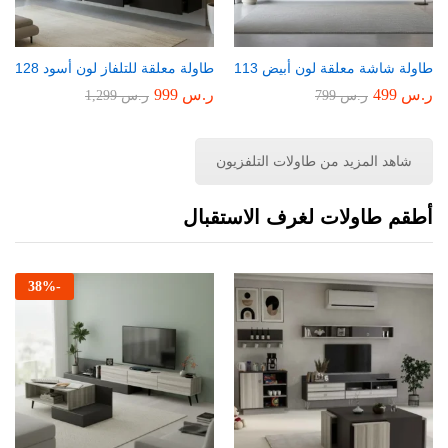
طاولة شاشة معلقة لون أبيض 113
طاولة معلقة للتلفاز لون أسود 128
ر.س
499
ر.س
999
ر.س
799
ر.س
1,299
شاهد المزيد من طاولات التلفزيون
أطقم طاولات لغرف الاستقبال
38
%
-