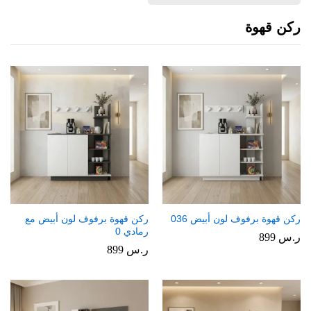
ركن قهوة
ركن قهوة برفوف لون أبيض 036
ركن قهوة برفوف لون أبيض مع
رمادي 0
ر.س
899
ر.س
899