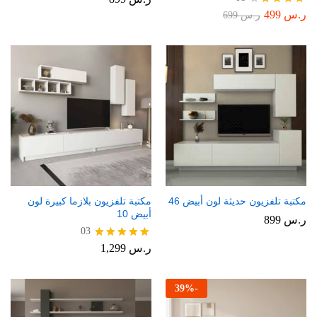
ر.س
499
تم
ر.س
699
التقييم
4.00
من 5
مكتبة تلفزيون حديثة لون أبيض 46
مكتبة تلفزيون بلازما كبيرة لون
أبيض 10
ر.س
899
03
ر.س
1,299
تم التقييم
5.00
من 5
39
%
-