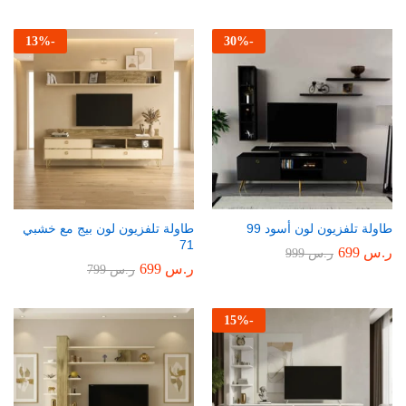
13
%
-
30
%
-
طاولة تلفزيون لون أسود 99
طاولة تلفزيون لون بيج مع خشبي
71
ر.س
699
ر.س
999
ر.س
699
ر.س
799
15
%
-