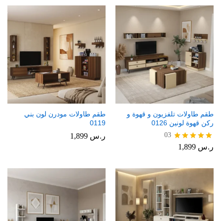
طقم طاولات تلفزيون و قهوة و
طقم طاولات مودرن لون بني
ركن قهوة لونين 0126
0119
03
ر.س
1,899
ر.س
1,899
تم التقييم
5.00
من 5