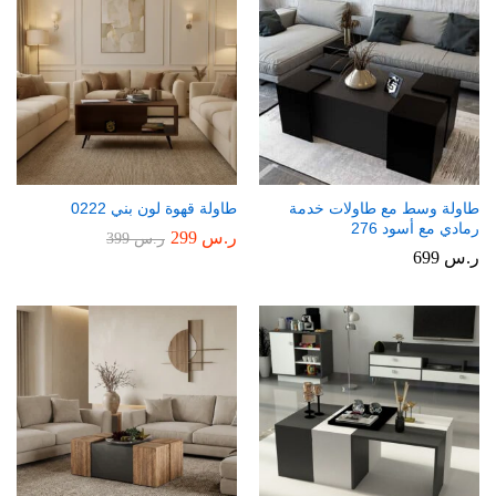
طاولة وسط مع طاولات خدمة
طاولة قهوة لون بني 0222
رمادي مع أسود 276
ر.س
299
ر.س
399
ر.س
699