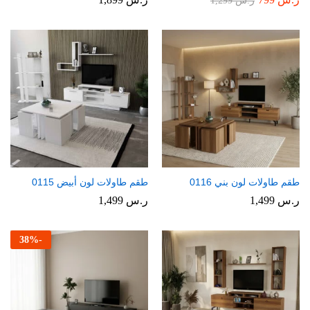
ر.س
1,299
طقم طاولات لون بني 0116
طقم طاولات لون أبيض 0115
ر.س
1,499
ر.س
1,499
38
%
-