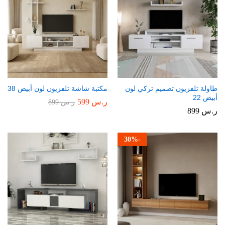
طاولة تلفزيون تصميم تركي لون
مكتبة شاشة تلفزيون لون أبيض 38
أبيض 22
ر.س
599
ر.س
899
ر.س
899
30
%
-