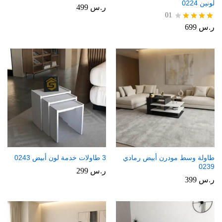
لونين 0224
ر.س
499
01
ر.س
699
تم
التقييم
4.00
من 5
طاولة وسط مودرن أبيض رمادي
3 طاولات خدمة لون أبيض 0243
0239
ر.س
299
ر.س
399