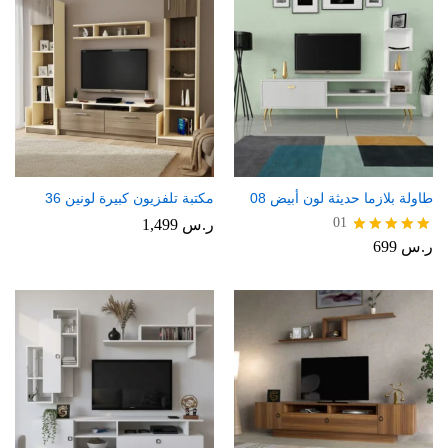
طاولة بلازما حديثة لون أبيض 08
مكتبة تلفزيون كبيرة لونين 36
01
ر.س
1,499
ر.س
699
تم التقييم
5.00
من 5