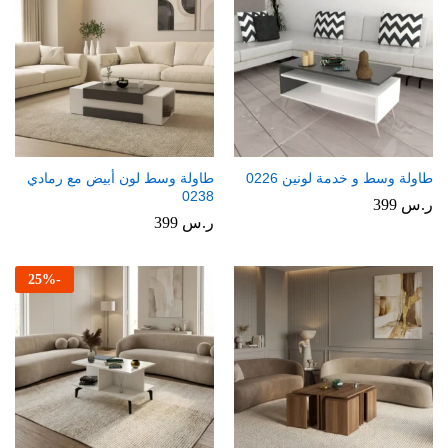
طاولة وسط و خدمة لونين 0226
طاولة وسط لون أبيض مع رمادي
0238
ر.س
399
ر.س
399
25
%
-