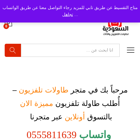
متاح التقسيط عن طريق تابي للمزيد رجاء التواصل معنا عن طريق الواتساب
...
تجاهل
0
بحث
مرحباً بك في متجر
طاولات تلفزيون
–
أُطلب
طاولة تلفزيون
مميزة الان
بالتسوق
أونلاين
عبر متجرنا
واتساب
0555811639