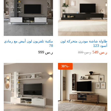
طاولة شاشة مودرن متحركة لون
مكتبة تلفزيون لون أبيض مع رمادي
أسود 123
78
ر.س
549
ر.س
999
ر.س
899
30
%
-