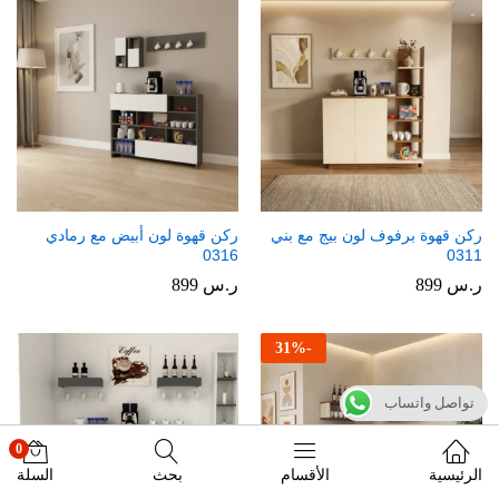
ركن قهوة برفوف لون بيج مع بني
ركن قهوة لون أبيض مع رمادي
0316
0311
ر.س
899
ر.س
899
31
%
-
تواصل واتساب
0
الرئيسية
الأقسام
بحث
السلة