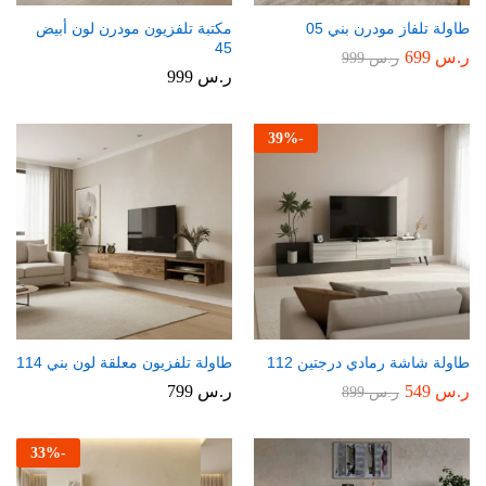
طاولة تلفاز مودرن بني 05
مكتبة تلفزيون مودرن لون أبيض
45
ر.س
699
ر.س
999
ر.س
999
39
%
-
طاولة شاشة رمادي درجتين 112
طاولة تلفزيون معلقة لون بني 114
ر.س
549
ر.س
799
ر.س
899
33
%
-