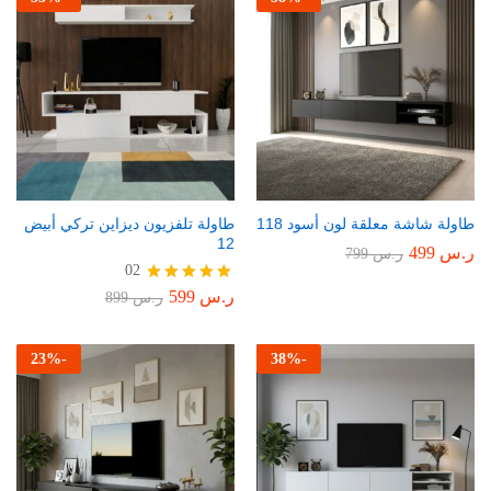
طاولة شاشة معلقة لون أسود 118
طاولة تلفزيون ديزاين تركي أبيض
12
ر.س
499
ر.س
799
02
ر.س
599
تم التقييم
ر.س
899
5.00
من 5
23
%
-
38
%
-