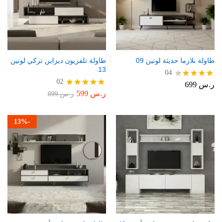
طاولة بلازما حديثة لونين 09
طاولة تلفزيون ديزاين تركي لونين
13
04
02
ر.س
699
تم التقييم
4.50
ر.س
599
تم التقييم
ر.س
899
من 5
5.00
من 5
13
%
-