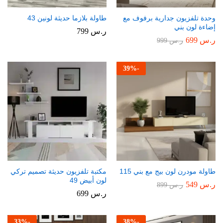
وحدة تلفزيون جدارية برفوف مع
طاولة بلازما حديثة لونين 43
إضاءة لون بني
ر.س
799
ر.س
699
ر.س
999
39
%
-
طاولة مودرن لون بيج مع بني 115
مكتبة تلفزيون حديثة تصميم تركي
لون أبيض 49
ر.س
549
ر.س
899
ر.س
699
33
%
-
38
%
-